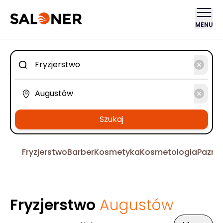
MENU
Szukaj
Fryzjerstwo
Barber
Kosmetyka
Kosmetologia
Pazno
Fryzjerstwo
Augustów