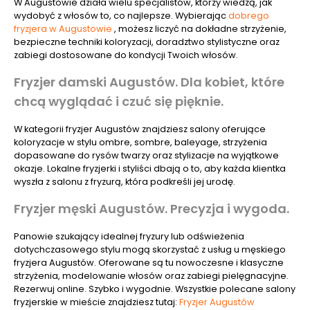
W Augustowie działa wielu specjalistów, którzy wiedzą, jak
wydobyć z włosów to, co najlepsze. Wybierając
dobrego
fryzjera w Augustowie
, możesz liczyć na dokładne strzyżenie,
bezpieczne techniki koloryzacji, doradztwo stylistyczne oraz
zabiegi dostosowane do kondycji Twoich włosów.
Fryzjer damski Augustów. Dla kobiet, które
chcą wyglądać i czuć się pięknie.
W kategorii fryzjer Augustów znajdziesz salony oferujące
koloryzacje w stylu ombre, sombre, baleyage, strzyżenia
dopasowane do rysów twarzy oraz stylizacje na wyjątkowe
okazje. Lokalne fryzjerki i styliści dbają o to, aby każda klientka
wyszła z salonu z fryzurą, która podkreśli jej urodę.
Fryzjer męski Augustów. Precyzja i wygoda.
Panowie szukający idealnej fryzury lub odświeżenia
dotychczasowego stylu mogą skorzystać z usług u męskiego
fryzjera Augustów. Oferowane są tu nowoczesne i klasyczne
strzyżenia, modelowanie włosów oraz zabiegi pielęgnacyjne.
Rezerwuj online. Szybko i wygodnie. Wszystkie polecane salony
fryzjerskie w mieście znajdziesz tutaj:
Fryzjer Augustów