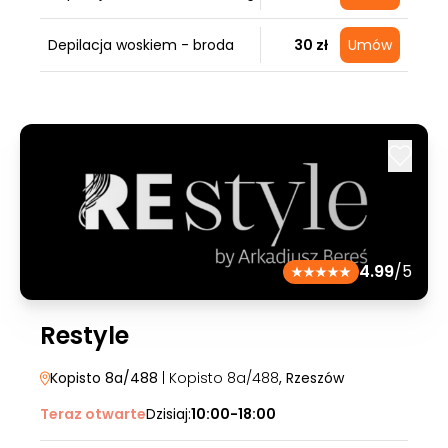
Depilacja woskiem - broda
30 zł
Umów
4.99
/5
Restyle
Kopisto 8a/488
| Kopisto 8a/488
, Rzeszów
Teraz otwarte
Dzisiaj:
10:00-18:00