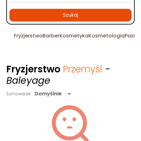
Szukaj
Fryzjerstwo
Barber
Kosmetyka
Kosmetologia
Pazno
Fryzjerstwo
Przemyśl
-
Baleyage
Domyślnie
Sortowanie