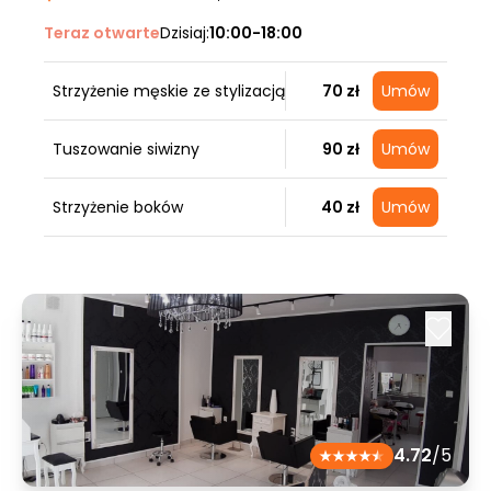
Teraz otwarte
Dzisiaj:
10:00-18:00
Strzyżenie męskie ze stylizacją
70 zł
Umów
Tuszowanie siwizny
90 zł
Umów
Strzyżenie boków
40 zł
Umów
4.72
/5