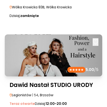
Wólka Krowicka 83B
, Wólka Krowicka
Dzisiaj:
zamknięte
5.00
/5
Dawid Nastał STUDIO URODY
Legionistów
| 54
, Brzozów
Teraz otwarte
Dzisiaj:
12:00-20:00