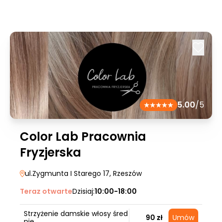
5.00
/5
Color Lab Pracownia
Fryzjerska
ul.Zygmunta I Starego 17
, Rzeszów
Teraz otwarte
Dzisiaj:
10:00-18:00
Strzyżenie damskie włosy śred
90 zł
Umów
nie