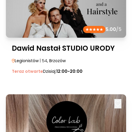
5.00
/5
Dawid Nastał STUDIO URODY
Legionistów
| 54
, Brzozów
Teraz otwarte
Dzisiaj:
12:00-20:00