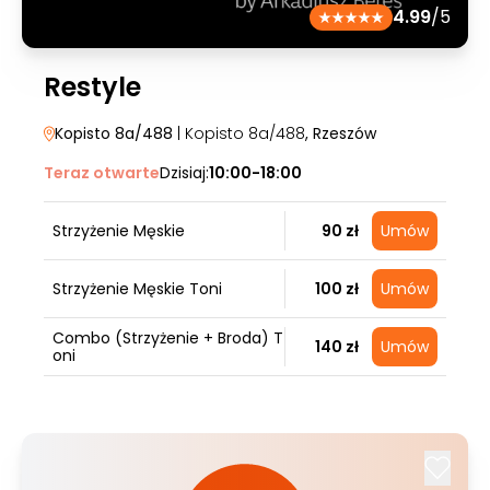
4.99
/5
Restyle
Kopisto 8a/488
| Kopisto 8a/488
, Rzeszów
Teraz otwarte
Dzisiaj:
10:00-18:00
Strzyżenie Męskie
90 zł
Umów
Strzyżenie Męskie Toni
100 zł
Umów
Combo (Strzyżenie + Broda) T
140 zł
Umów
oni