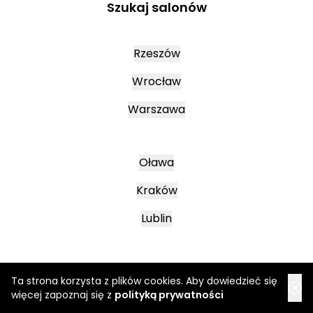
Szukaj salonów
Rzeszów
Wrocław
Warszawa
Oława
Kraków
Lublin
Mielec
Ta strona korzysta z plików cookies. Aby dowiedzieć się
więcej zapoznaj się z
polityką prywatności
Leszno