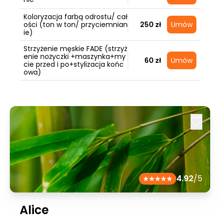
Koloryzacja farbą odrostu/ cał
ości (ton w ton/ przyciemnian
250 zł
Umów
ie)
Strzyżenie męskie FADE (strzyż
enie nożyczki +maszynka+my
60 zł
Umów
cie przed i po+stylizacja końc
owa)
4.92
/5
Alice