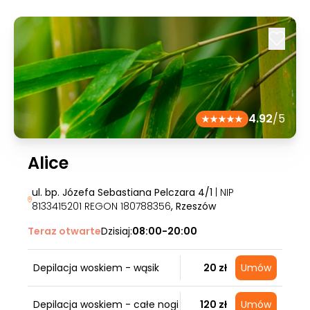
4.92
/5
Alice
ul. bp. Józefa Sebastiana Pelczara 4/1
| NIP
8133415201 REGON 180788356
, Rzeszów
Teraz otwarte
Dzisiaj:
08:00-20:00
Depilacja woskiem - wąsik
20 zł
Umów
Depilacja woskiem - całe nogi
120 zł
Umów