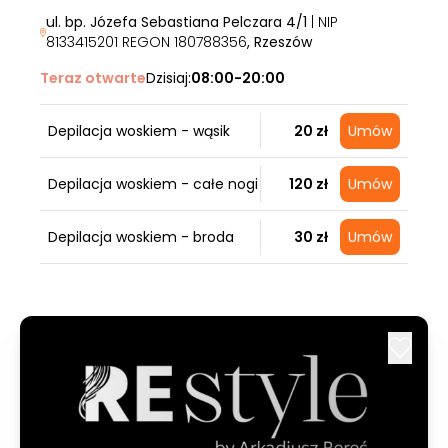
ul. bp. Józefa Sebastiana Pelczara 4/1
| NIP
8133415201 REGON 180788356
, Rzeszów
Teraz otwarte
Dzisiaj:
08:00-20:00
Depilacja woskiem - wąsik
20 zł
Umów
Depilacja woskiem - całe nogi
120 zł
Umów
Depilacja woskiem - broda
30 zł
Umów