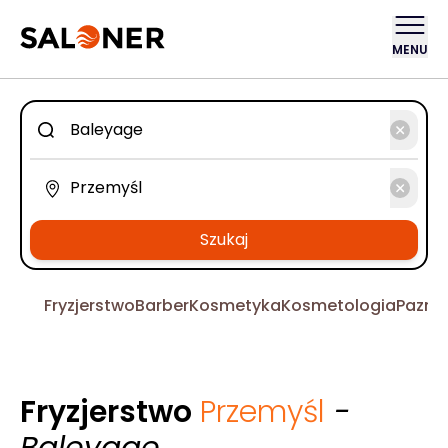
MENU
Szukaj
Fryzjerstwo
Barber
Kosmetyka
Kosmetologia
Pazno
Fryzjerstwo
Przemyśl
-