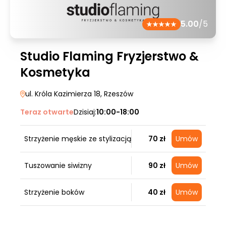
5.00
/5
Studio Flaming Fryzjerstwo &
Kosmetyka
ul. Króla Kazimierza 18
, Rzeszów
Teraz otwarte
Dzisiaj:
10:00-18:00
Strzyżenie męskie ze stylizacją
70 zł
Umów
Tuszowanie siwizny
90 zł
Umów
Strzyżenie boków
40 zł
Umów