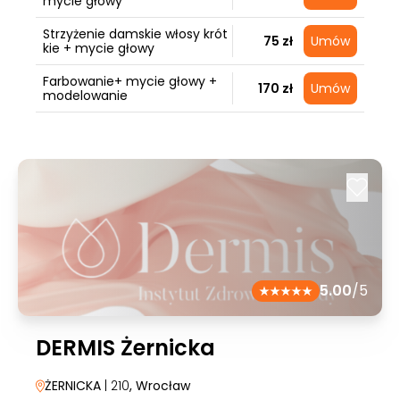
mycie głowy
Strzyżenie damskie włosy krót
75 zł
Umów
kie + mycie głowy
Farbowanie+ mycie głowy +
170 zł
Umów
modelowanie
5.00
/5
DERMIS Żernicka
ŻERNICKA
| 210
, Wrocław