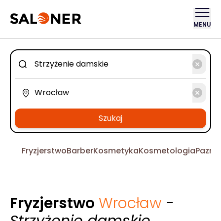
MENU
Szukaj
Fryzjerstwo
Barber
Kosmetyka
Kosmetologia
Pazno
Fryzjerstwo
Wrocław
-