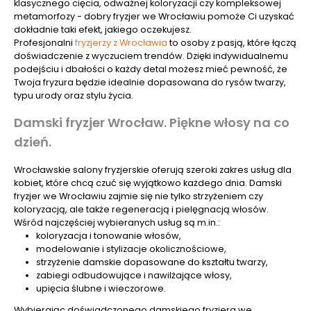
klasycznego cięcia, odważnej koloryzacji czy kompleksowej
metamorfozy - dobry fryzjer we Wrocławiu pomoże Ci uzyskać
dokładnie taki efekt, jakiego oczekujesz.
Profesjonalni
fryzjerzy z Wrocławia
to osoby z pasją, które łączą
doświadczenie z wyczuciem trendów. Dzięki indywidualnemu
podejściu i dbałości o każdy detal możesz mieć pewność, że
Twoja fryzura będzie idealnie dopasowana do rysów twarzy,
typu urody oraz stylu życia.
Damski fryzjer Wrocław. Piękne włosy na co
dzień.
Wrocławskie salony fryzjerskie oferują szeroki zakres usług dla
kobiet, które chcą czuć się wyjątkowo każdego dnia. Damski
fryzjer we Wrocławiu zajmie się nie tylko strzyżeniem czy
koloryzacją, ale także regeneracją i pielęgnacją włosów.
Wśród najczęściej wybieranych usług są m.in.:
koloryzacja i tonowanie włosów,
modelowanie i stylizacje okolicznościowe,
strzyżenie damskie dopasowane do kształtu twarzy,
zabiegi odbudowujące i nawilżające włosy,
upięcia ślubne i wieczorowe.
Wybierając doświadczonego damskiego fryzjera we