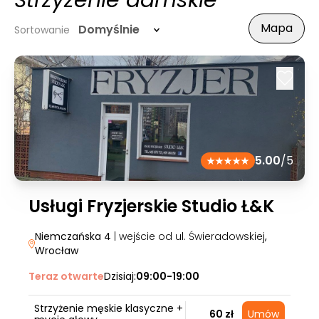
Strzyżenie damskie
Mapa
Domyślnie
Sortowanie
5.00
/5
Usługi Fryzjerskie Studio Ł&K
Niemczańska 4
| wejście od ul. Świeradowskiej
,
Wrocław
Teraz otwarte
Dzisiaj:
09:00-19:00
Strzyżenie męskie klasyczne +
60 zł
Umów