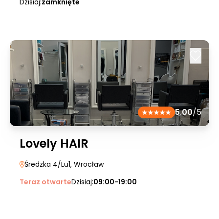
Dzisiaj:
zamknięte
5.00
/5
Lovely HAIR
Średzka 4/Lu1
, Wrocław
Teraz otwarte
Dzisiaj:
09:00-19:00