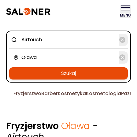
MENU
Szukaj
Fryzjerstwo
Barber
Kosmetyka
Kosmetologia
Pazno
Fryzjerstwo
Oława
-