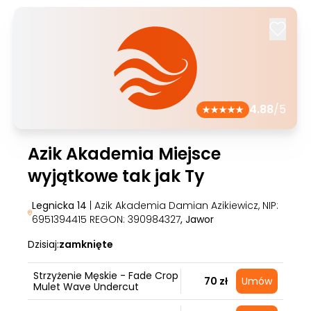
4.88
/5
Azik Akademia Miejsce
wyjątkowe tak jak Ty
Legnicka 14
| Azik Akademia Damian Azikiewicz, NIP:
6951394415 REGON: 390984327
, Jawor
Dzisiaj:
zamknięte
Strzyżenie Męskie - Fade Crop
70 zł
Umów
Mulet Wave Undercut