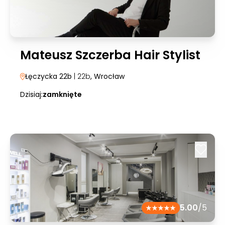
Mateusz Szczerba Hair Stylist
Łęczycka 22b
| 22b
, Wrocław
Dzisiaj:
zamknięte
5.00
/5