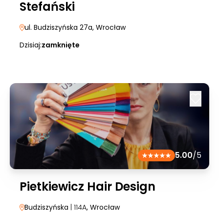
Stefański
ul. Budziszyńska 27a
, Wrocław
Dzisiaj:
zamknięte
5.00
/5
Pietkiewicz Hair Design
Budziszyńska
| 114A
, Wrocław