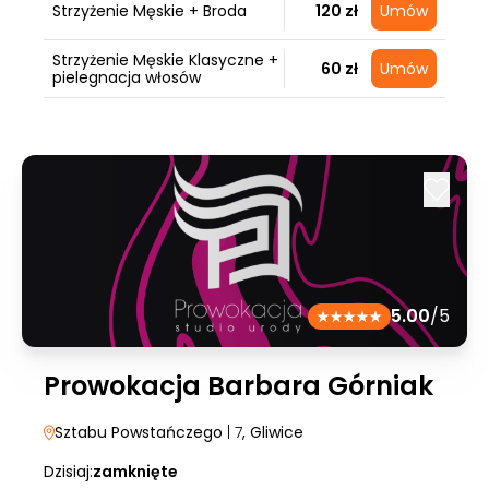
Strzyżenie Męskie + Broda
120 zł
Umów
Strzyżenie Męskie Klasyczne +
60 zł
Umów
pielegnacja włosów
5.00
/5
Prowokacja Barbara Górniak
Sztabu Powstańczego
| 7
, Gliwice
Dzisiaj:
zamknięte