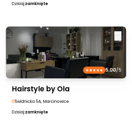
Dzisiaj:
zamknięte
5.00
/5
Hairstyle by Ola
Świdnicka 5A
, Marcinowice
Dzisiaj:
zamknięte