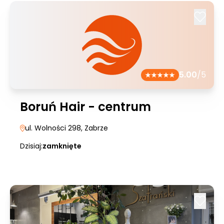
5.00
/5
Boruń Hair - centrum
ul. Wolności 298
, Zabrze
Dzisiaj:
zamknięte