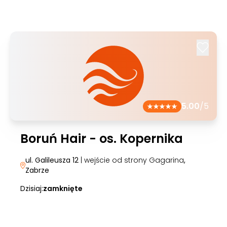
5.00
/5
Boruń Hair - os. Kopernika
ul. Galileusza 12
| wejście od strony Gagarina
,
Zabrze
Dzisiaj:
zamknięte