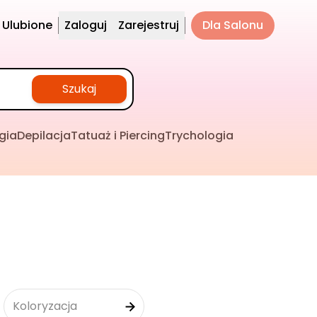
Ulubione
Zaloguj
Zarejestruj
Dla Salonu
Szukaj
gia
Depilacja
Tatuaż i Piercing
Trychologia
Koloryzacja