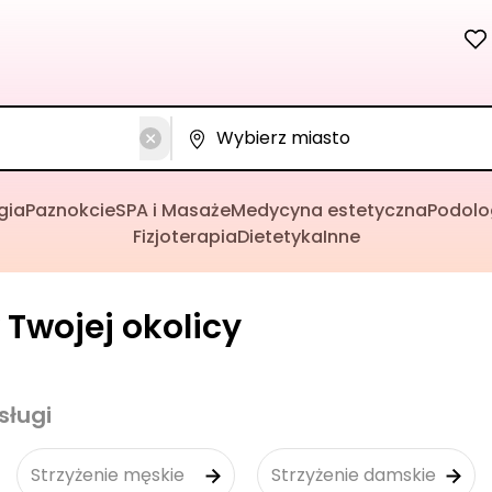
gia
Paznokcie
SPA i Masaże
Medycyna estetyczna
Podolo
Fizjoterapia
Dietetyka
Inne
 Twojej okolicy
sługi
Strzyżenie męskie
Strzyżenie damskie