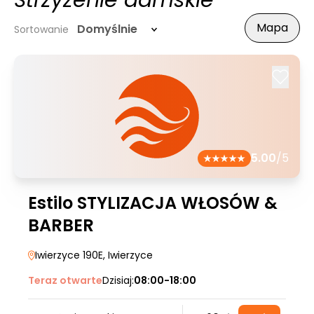
Strzyżenie damskie
Mapa
Domyślnie
Sortowanie
5.00
/5
Estilo STYLIZACJA WŁOSÓW &
BARBER
Iwierzyce 190E
, Iwierzyce
Teraz otwarte
Dzisiaj:
08:00-18:00