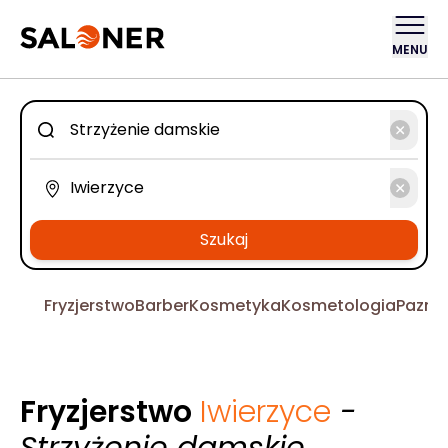
MENU
Szukaj
Fryzjerstwo
Barber
Kosmetyka
Kosmetologia
Pazno
Fryzjerstwo
Iwierzyce
-