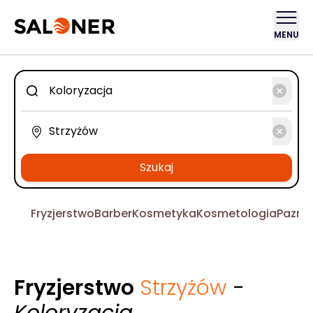
MENU
Szukaj
Fryzjerstwo
Barber
Kosmetyka
Kosmetologia
Pazno
Fryzjerstwo
Strzyżów
-