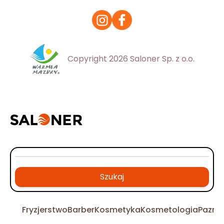
Copyright 2026 Saloner Sp. z o.o.
Szukaj
Fryzjerstwo
Barber
Kosmetyka
Kosmetologia
Pazno