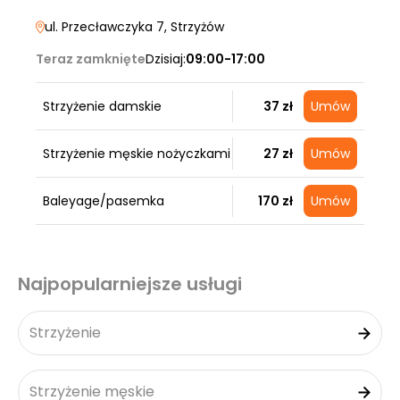
ul. Przecławczyka 7
, Strzyżów
Teraz zamknięte
Dzisiaj:
09:00-17:00
Strzyżenie damskie
37 zł
Umów
Strzyżenie męskie nożyczkami
27 zł
Umów
Baleyage/pasemka
170 zł
Umów
Najpopularniejsze usługi
Strzyżenie
Strzyżenie męskie