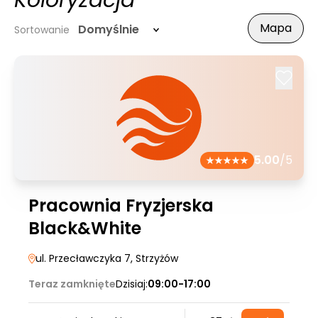
Koloryzacja
Mapa
Domyślnie
Sortowanie
5.00
/5
Pracownia Fryzjerska
Black&White
ul. Przecławczyka 7
, Strzyżów
Teraz zamknięte
Dzisiaj:
09:00-17:00