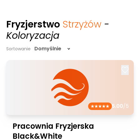
Fryzjerstwo
Strzyżów
-
Koloryzacja
Domyślnie
Sortowanie
5.00
/5
Pracownia Fryzjerska
Black&White