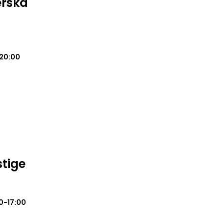
erska
20:00
stige
0-17:00