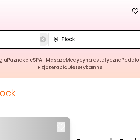
gia
Paznokcie
SPA i Masaże
Medycyna estetyczna
Podolo
Fizjoterapia
Dietetyka
Inne
łock