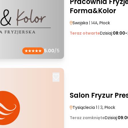
Pracownia Fryzj
Forma&Kolor
Swojska
| 14A
, Płock
Teraz otwarte
Dzisiaj:
08:00-
5.00
/5
Salon Fryzur Pre
Tysiąclecia 1
| 3
, Płock
Teraz zamknięte
Dzisiaj:
09:0