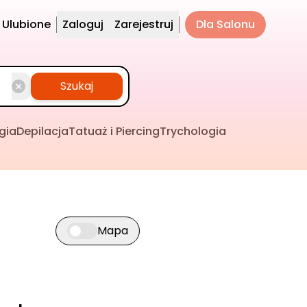
Ulubione
Zaloguj
Zarejestruj
Dla Salonu
Szukaj
gia
Depilacja
Tatuaż i Piercing
Trychologia
Mapa
Przełącz widok mapy