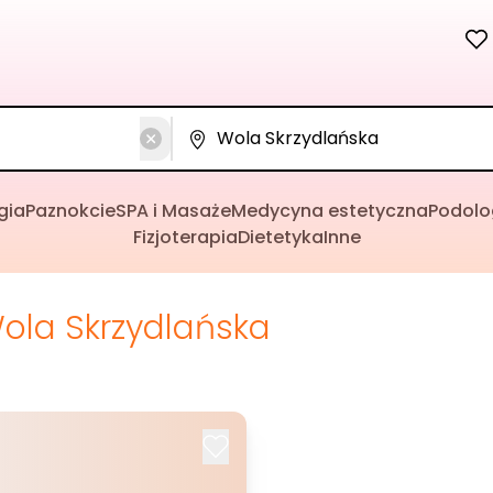
gia
Paznokcie
SPA i Masaże
Medycyna estetyczna
Podolo
Fizjoterapia
Dietetyka
Inne
ola Skrzydlańska