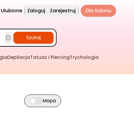
Ulubione
Zaloguj
Zarejestruj
Dla Salonu
Szukaj
gia
Depilacja
Tatuaż i Piercing
Trychologia
Mapa
Przełącz widok mapy