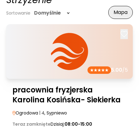
Strzyżenie
Mapa
Domyślnie
Sortowanie
5.00
/5
pracownia fryzjerska
Karolina Kosińska- Siekierka
Ogrodowa
| 4
, Sypniewo
Teraz zamknięte
Dzisiaj:
08:00-15:00