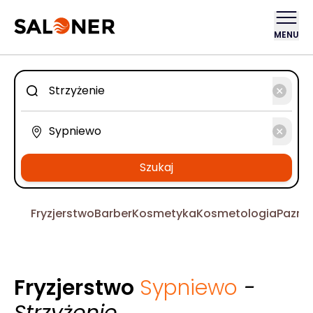
MENU
Szukaj
Fryzjerstwo
Barber
Kosmetyka
Kosmetologia
Pazno
Fryzjerstwo
Sypniewo
-