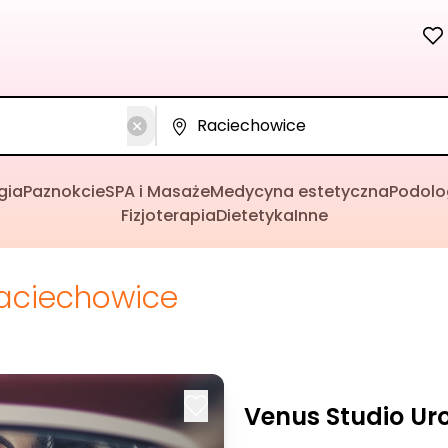
gia
Paznokcie
SPA i Masaże
Medycyna estetyczna
Podolo
Fizjoterapia
Dietetyka
Inne
aciechowice
Venus Studio Ur