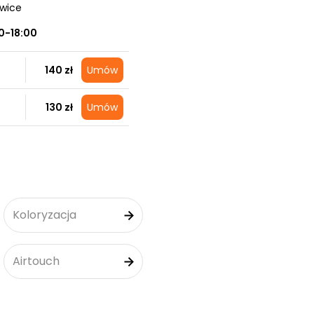
owice
0-18:00
140 zł
Umów
130 zł
Umów
Koloryzacja
Airtouch