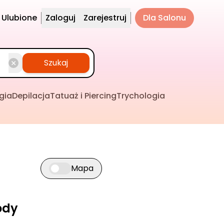
Ulubione
Zaloguj
Zarejestruj
Dla Salonu
Szukaj
gia
Depilacja
Tatuaż i Piercing
Trychologia
Mapa
Przełącz widok mapy
ody