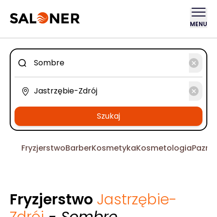
MENU
Szukaj
Fryzjerstwo
Barber
Kosmetyka
Kosmetologia
Pazno
Fryzjerstwo
Jastrzębie-