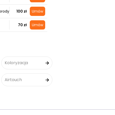
brody
100 zł
Umów
70 zł
Umów
Koloryzacja
Airtouch