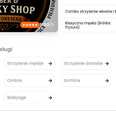
Combo strzyżenie włosów i 
Klasyczna męska (krótka
5.00
/5
fryzura)
sługi
Strzyżenie męskie
Strzyżenie damskie
Ombre
Sombre
Baleyage