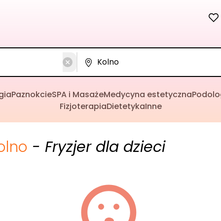
gia
Paznokcie
SPA i Masaże
Medycyna estetyczna
Podolo
Fizjoterapia
Dietetyka
Inne
olno
- Fryzjer dla dzieci