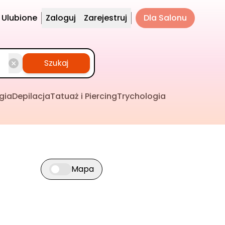
Ulubione
Zaloguj
Zarejestruj
Dla Salonu
Szukaj
gia
Depilacja
Tatuaż i Piercing
Trychologia
Mapa
Przełącz widok mapy