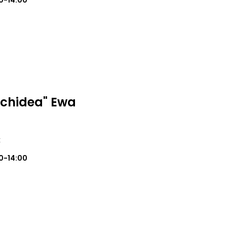
0-14:00
rchidea" Ewa
k
0-14:00