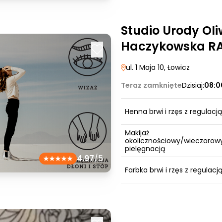
Studio Urody Oli
Haczykowska RA
ul. 1 Maja 10
, Łowicz
Teraz zamknięte
Dzisiaj:
08:0
Henna brwi i rzęs z regulacją
Makijaż
okolicznościowy/wieczorowy
pielęgnacją
4.97
/5
Farbka brwi i rzęs z regulacj