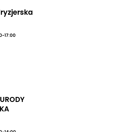
ryzjerska
0-17:00
I URODY
KA