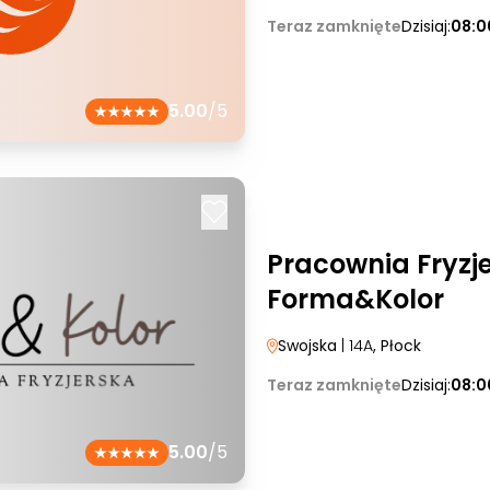
Teraz zamknięte
Dzisiaj:
08:0
5.00
/5
Pracownia Fryzj
Forma&Kolor
Swojska
| 14A
, Płock
Teraz zamknięte
Dzisiaj:
08:0
5.00
/5