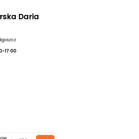
rska Daria
ydgoszcz
0-17:00
z
nie