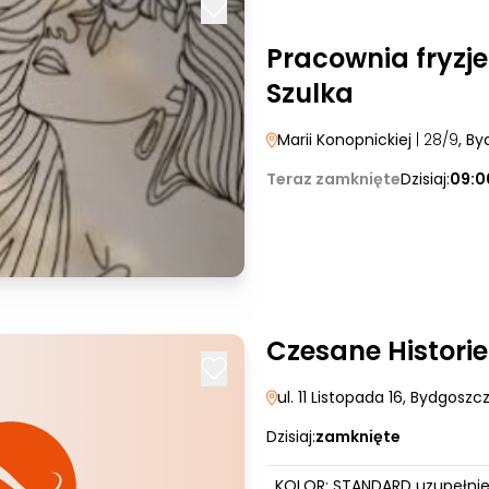
Pracownia fryzje
Szulka
Marii Konopnickiej
| 28/9
, B
Teraz zamknięte
Dzisiaj:
09:0
Czesane Historie
ul. 11 Listopada 16
, Bydgoszc
Dzisiaj:
zamknięte
KOLOR: STANDARD uzupełnie