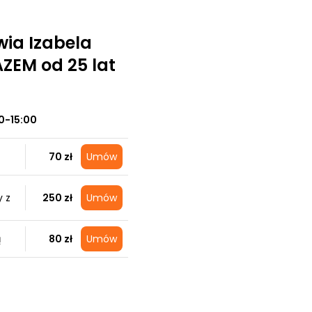
wia Izabela
ZEM od 25 lat
0-15:00
70 zł
Umów
 z
250 zł
Umów
ą
80 zł
Umów