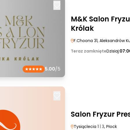
M&K Salon Fryzu
Królak
F.Choona 31
, Aleksandrów K
Teraz zamknięte
Dzisiaj:
07:0
5.00
/5
Salon Fryzur Pre
Tysiąclecia 1
| 3
, Płock