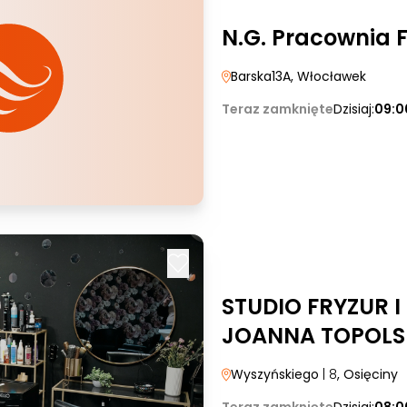
N.G. Pracownia F
Barska13A
, Włocławek
Teraz zamknięte
Dzisiaj:
09:0
STUDIO FRYZUR 
JOANNA TOPOLS
Wyszyńskiego
| 8
, Osięciny