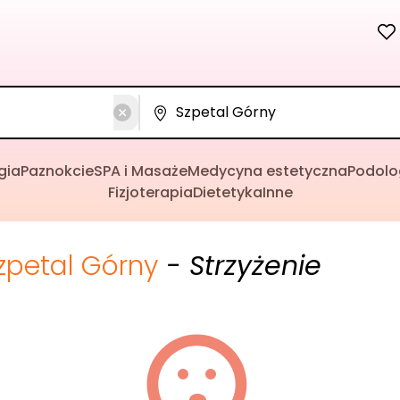
gia
Paznokcie
SPA i Masaże
Medycyna estetyczna
Podolo
Fizjoterapia
Dietetyka
Inne
zpetal Górny
- Strzyżenie