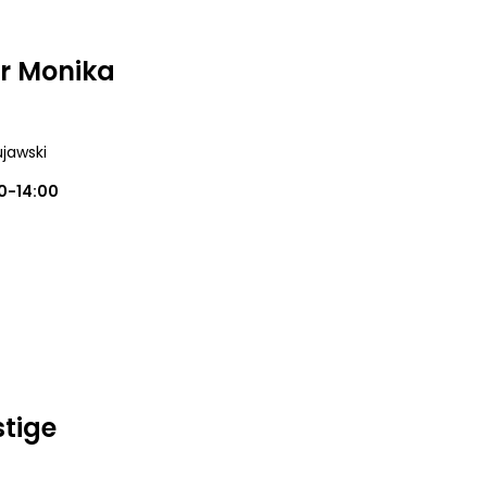
r Monika
ujawski
0-14:00
stige