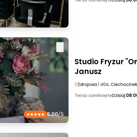
Teraz zamknięte
Dzisiaj:
08:0
Studio Fryzur "O
Janusz
Zdrojowa
| 46A
, Ciechocine
Teraz zamknięte
Dzisiaj:
08:0
5.00
/5