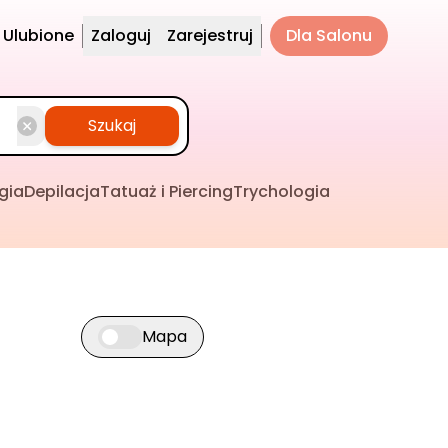
Ulubione
Zaloguj
Zarejestruj
Dla Salonu
Szukaj
gia
Depilacja
Tatuaż i Piercing
Trychologia
Mapa
Przełącz widok mapy