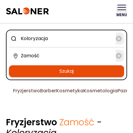
MENU
Szukaj
Fryzjerstwo
Barber
Kosmetyka
Kosmetologia
Pazno
Fryzjerstwo
Zamość
-