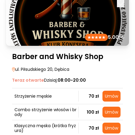
5.00
/5
Barber and Whisky Shop
ul. Piłsudskiego 20
, Dębica
Teraz otwarte
Dzisiaj:
08:00-20:00
Strzyżenie męskie
70 zł
Umów
Combo strzyżenie włosów i br
100 zł
Umów
ody
Klasyczna męska (krótka fryz
70 zł
Umów
ura)