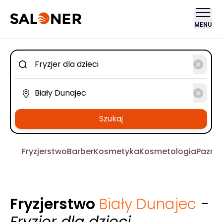
MENU
Szukaj
Fryzjerstwo
Barber
Kosmetyka
Kosmetologia
Pazno
Fryzjerstwo
Biały Dunajec
-