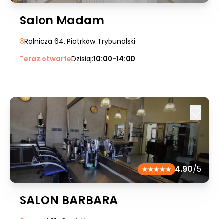
Salon Madam
Rolnicza 64
, Piotrków Trybunalski
Teraz otwarte
Dzisiaj:
10:00-14:00
4.90
/5
SALON BARBARA