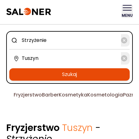
MENU
Szukaj
Fryzjerstwo
Barber
Kosmetyka
Kosmetologia
Pazno
Fryzjerstwo
Tuszyn
-