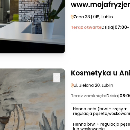
www.mojafryzjer
Zana 38
| 015
, Lublin
Teraz otwarte
Dzisiaj:
07:00-
Kosmetyka u An
ul. Zielona 20
, Lublin
Teraz zamknięte
Dzisiaj:
08:0
Henna cała (brwi + rzęsy +
regulacja pęseta,woskowan
Henna brwi + regulacja pęse
lub woskowanie