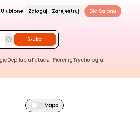
Ulubione
Zaloguj
Zarejestruj
Dla Salonu
Szukaj
gia
Depilacja
Tatuaż i Piercing
Trychologia
Mapa
Przełącz widok mapy