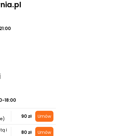
nia.pl
21:00
i
0-18:00
90 zł
Umów
ie)
tą i
80 zł
Umów