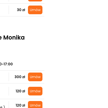
30 zł
Umów
ie Monika
0-17:00
300 zł
Umów
120 zł
Umów
120 zł
Umów
e )