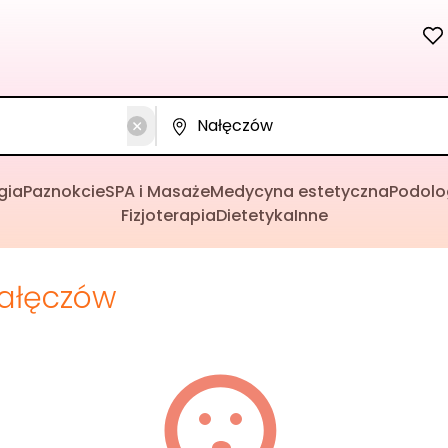
gia
Paznokcie
SPA i Masaże
Medycyna estetyczna
Podolo
Fizjoterapia
Dietetyka
Inne
ałęczów