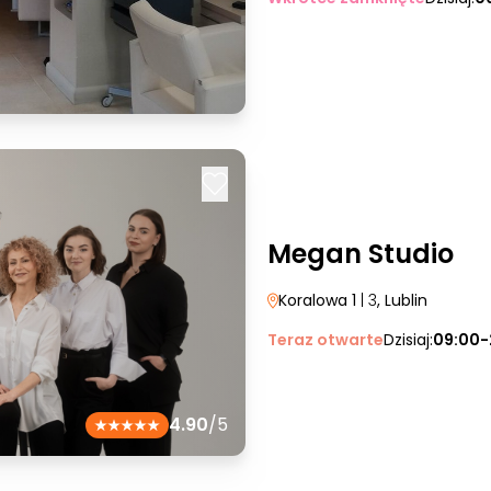
Megan Studio
Koralowa 1
| 3
, Lublin
Teraz otwarte
Dzisiaj:
09:00-
4.90
/5