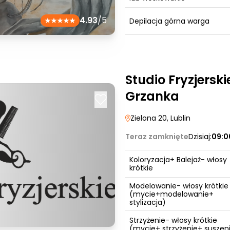
4.93
/5
Depilacja górna warga
Studio Fryzjersk
Grzanka
Zielona 20
, Lublin
Teraz zamknięte
Dzisiaj:
09:0
Koloryzacja+ Balejaż- włosy
krótkie
Modelowanie- włosy krótkie
(mycie+modelowanie+
stylizacja)
Strzyżenie- włosy krótkie
(mycie+ strzyżenie+ suszeni