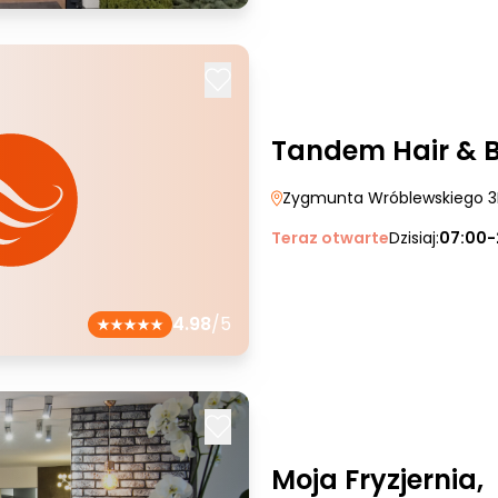
Tandem Hair & Ba
Zygmunta Wróblewskiego 3
Teraz otwarte
Dzisiaj:
07:00-
4.98
/5
Moja Fryzjernia,