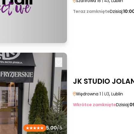
Szafirowa 15
| 43
, Lublin
Teraz zamknięte
Dzisiaj:
10:0
JK STUDIO JOLA
Wędrowna 1
| U3
, Lublin
Wkrótce zamknięte
Dzisiaj:
0
5.00
/5