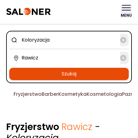
MENU
Szukaj
Fryzjerstwo
Barber
Kosmetyka
Kosmetologia
Pazno
Fryzjerstwo
Rawicz
-