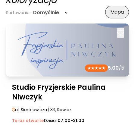
Koloryzacja
Mapa
Domyślnie
Sortowanie
5.00
/5
Studio Fryzjerskie Paulina
Niwczyk
ul. Sienkiewicza
| 33
, Rawicz
Teraz otwarte
Dzisiaj:
07:00-21:00