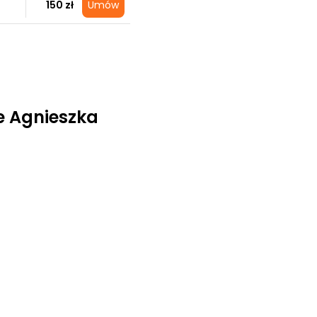
150 zł
Umów
ie Agnieszka