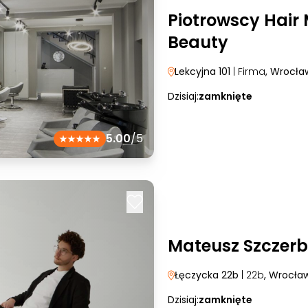
Piotrowscy Hair
Beauty
Lekcyjna 101
| Firma
, Wrocła
Dzisiaj:
zamknięte
5.00
/5
Mateusz Szczerba
Łęczycka 22b
| 22b
, Wrocła
Dzisiaj:
zamknięte