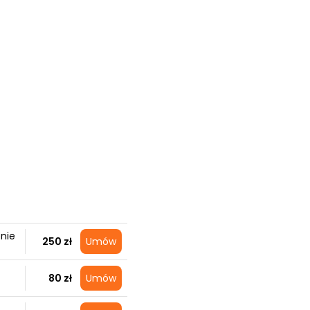
z
nie
250 zł
Umów
80 zł
Umów