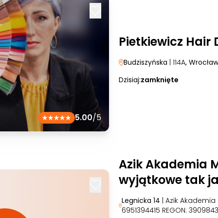
Pietkiewicz Hair
Budziszyńska
| 114A
, Wrocła
Dzisiaj:
zamknięte
5.00
/5
Azik Akademia M
wyjątkowe tak ja
Legnicka 14
| Azik Akademia 
6951394415 REGON: 390984