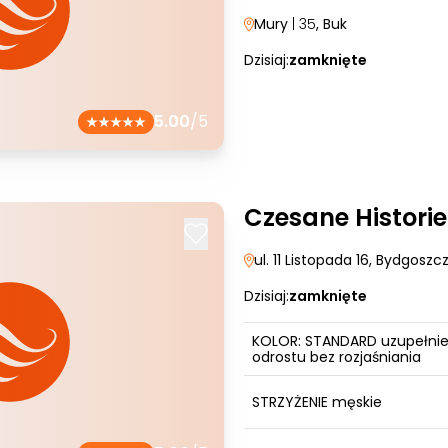
Mury
| 35
, Buk
Dzisiaj:
zamknięte
5.00
/5
Czesane Historie
ul. 11 Listopada 16
, Bydgoszc
Dzisiaj:
zamknięte
KOLOR: STANDARD uzupełnie
odrostu bez rozjaśniania
STRZYŻENIE męskie