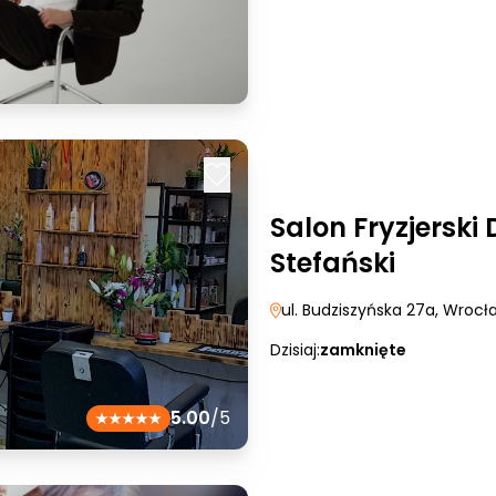
Salon Fryzjerski
Stefański
ul. Budziszyńska 27a
, Wrocł
Dzisiaj:
zamknięte
5.00
/5