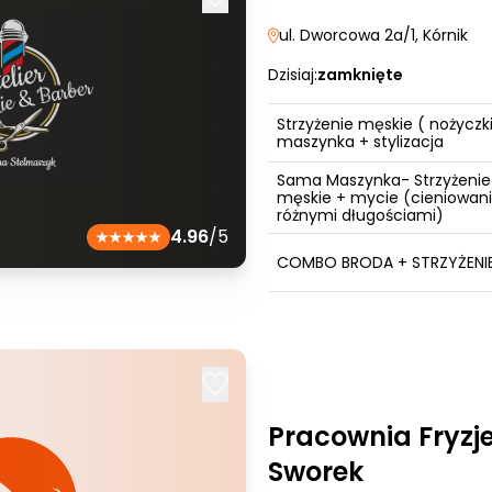
ul. Dworcowa 2a/1
, Kórnik
Dzisiaj:
zamknięte
Strzyżenie męskie ( nożyczki
maszynka + stylizacja
Sama Maszynka- Strzyżenie
męskie + mycie (cieniowan
różnymi długościami)
4.96
/5
COMBO BRODA + STRZYŻENI
Pracownia Fryzj
Sworek