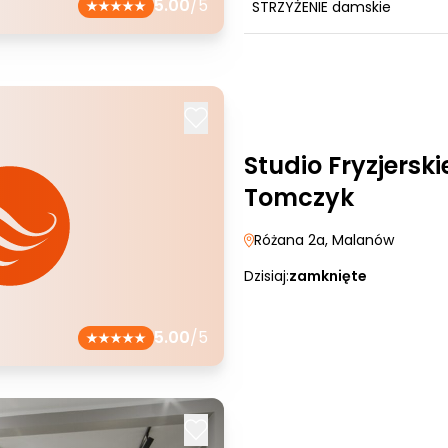
5.00
/5
STRZYŻENIE damskie
Studio Fryzjersk
Tomczyk
Różana 2a
, Malanów
Dzisiaj:
zamknięte
5.00
/5