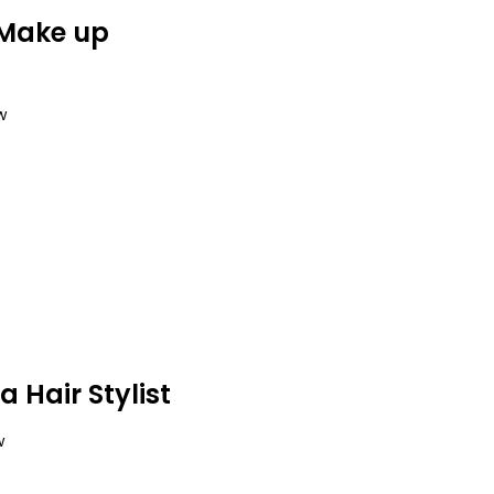
 Make up
w
 Hair Stylist
w