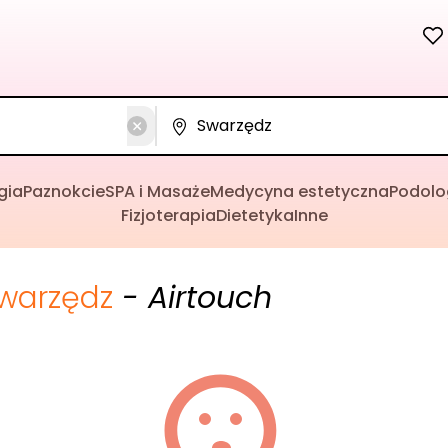
gia
Paznokcie
SPA i Masaże
Medycyna estetyczna
Podolo
Fizjoterapia
Dietetyka
Inne
warzędz
- Airtouch