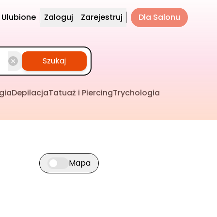
Ulubione
Zaloguj
Zarejestruj
Dla Salonu
Szukaj
gia
Depilacja
Tatuaż i Piercing
Trychologia
Mapa
Przełącz widok mapy