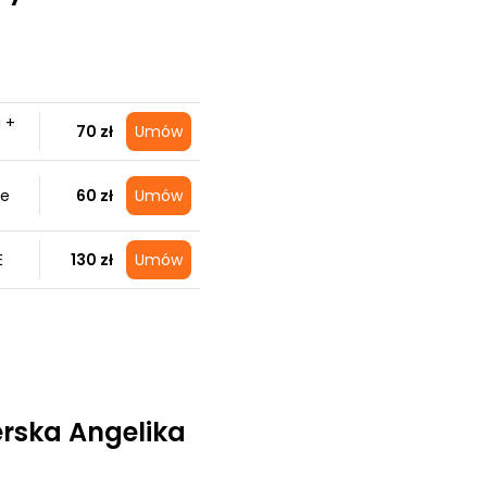
 +
70 zł
Umów
ie
60 zł
Umów
E
130 zł
Umów
erska Angelika