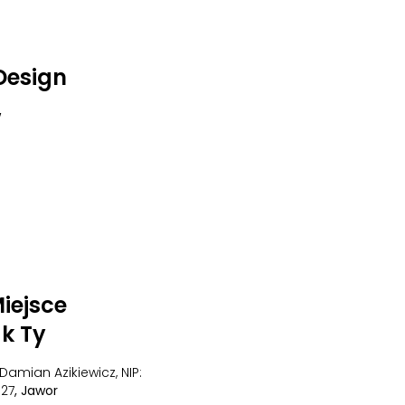
 Design
w
iejsce
k Ty
Damian Azikiewicz, NIP:
327
, Jawor