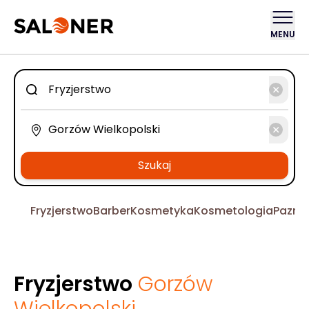
MENU
Szukaj
Fryzjerstwo
Barber
Kosmetyka
Kosmetologia
Pazno
Fryzjerstwo
Gorzów