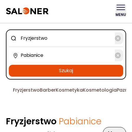
MENU
Szukaj
Fryzjerstwo
Barber
Kosmetyka
Kosmetologia
Pazno
Fryzjerstwo
Pabianice