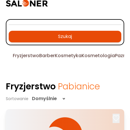
Szukaj
Fryzjerstwo
Barber
Kosmetyka
Kosmetologia
Pazno
Fryzjerstwo
Pabianice
Domyślnie
Sortowanie