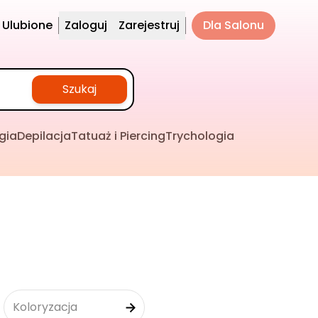
Ulubione
Zaloguj
Zarejestruj
Dla Salonu
Szukaj
gia
Depilacja
Tatuaż i Piercing
Trychologia
Koloryzacja