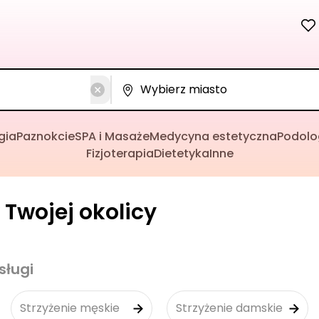
gia
Paznokcie
SPA i Masaże
Medycyna estetyczna
Podolo
Fizjoterapia
Dietetyka
Inne
 Twojej okolicy
sługi
Strzyżenie męskie
Strzyżenie damskie