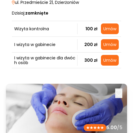
ul. Przedmieście 21
, Dzierżoniów
Dzisiaj:
zamknięte
Wizyta kontrolna
100 zł
Umów
I wizyta w gabinecie
200 zł
Umów
I wizyta w gabinecie dla dwóc
300 zł
Umów
h osób
5.00
/5