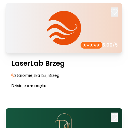
5.00
/5
LaserLab Brzeg
Staromiejska 12E
, Brzeg
Dzisiaj:
zamknięte