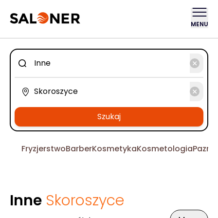
MENU
Szukaj
Fryzjerstwo
Barber
Kosmetyka
Kosmetologia
Pazno
Inne
Skoroszyce