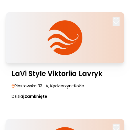
LaVi Style Viktoriia Lavryk
Piastowska 33
| A
, Kędzierzyn-Koźle
Dzisiaj:
zamknięte