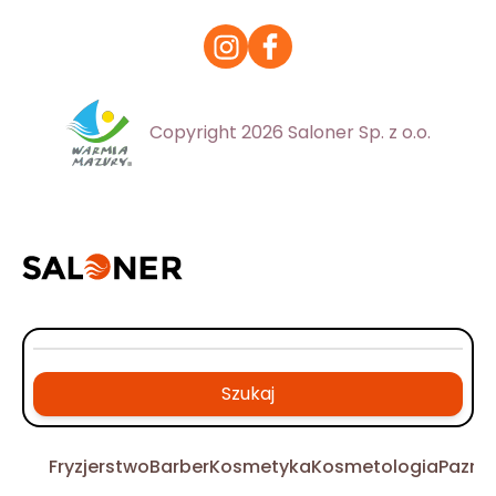
Copyright 2026 Saloner Sp. z o.o.
Szukaj
Fryzjerstwo
Barber
Kosmetyka
Kosmetologia
Pazno