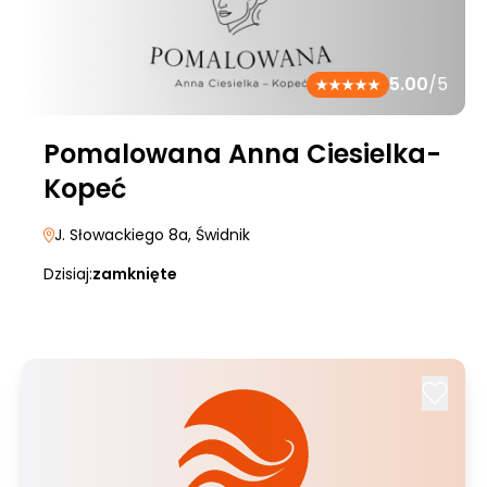
5.00
/5
Pomalowana Anna Ciesielka-
Kopeć
J. Słowackiego 8a
, Świdnik
Dzisiaj:
zamknięte