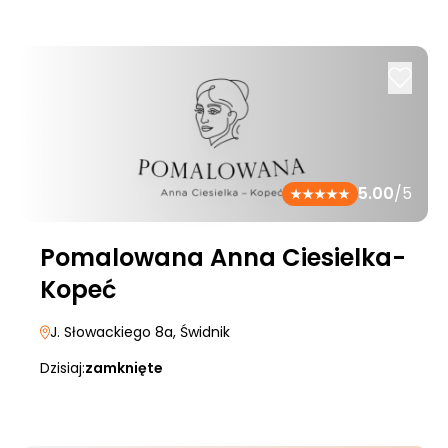
5.00
/5
Pomalowana Anna Ciesielka-
Kopeć
J. Słowackiego 8a
, Świdnik
Dzisiaj:
zamknięte