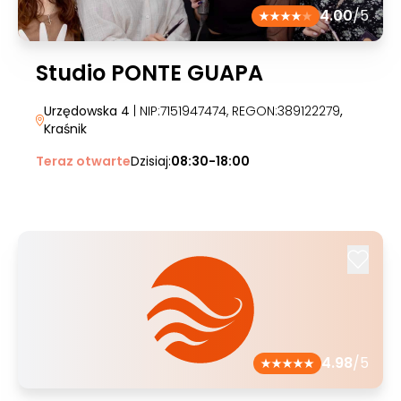
4.00
/5
Studio PONTE GUAPA
Urzędowska 4
| NIP:7151947474, REGON:389122279
,
Kraśnik
Teraz otwarte
Dzisiaj:
08:30-18:00
4.98
/5