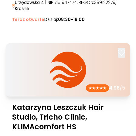
Urzędowska 4
| NIP:7151947474, REGON:389122279
,
Kraśnik
Teraz otwarte
Dzisiaj:
08:30-18:00
4.98
/5
Katarzyna Leszczuk Hair
Studio, Tricho Clinic,
KLIMAcomfort HS