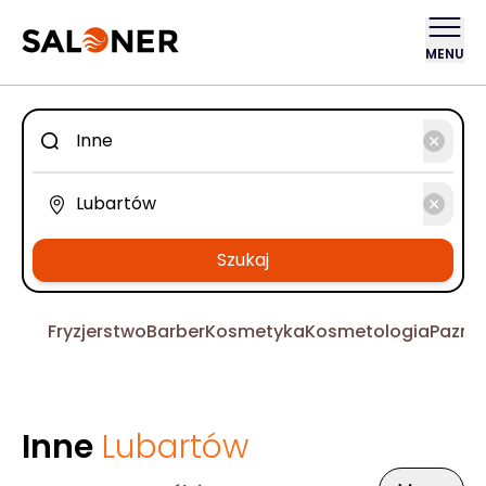
MENU
Szukaj
Fryzjerstwo
Barber
Kosmetyka
Kosmetologia
Pazno
Inne
Lubartów