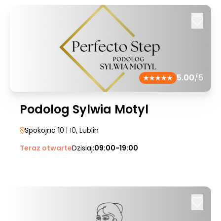
5.00
/5
Podolog Sylwia Motyl
Spokojna 10
| 10
, Lublin
Teraz otwarte
Dzisiaj:
09:00-19:00