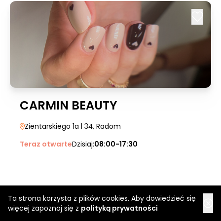
CARMIN BEAUTY
Zientarskiego 1a
| 34
, Radom
Teraz otwarte
Dzisiaj:
08:00-17:30
Najpopularniejsze usługi
Ta strona korzysta z plików cookies. Aby dowiedzieć się
więcej zapoznaj się z
polityką prywatności
Strzyżenie