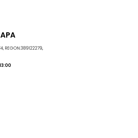
UAPA
474, REGON:389122279
,
13:00