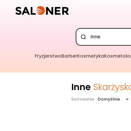
Fryzjerstwo
Barber
Kosmetyka
Kosmetolo
Inne
Skarżysk
Sortowanie
Domyślnie