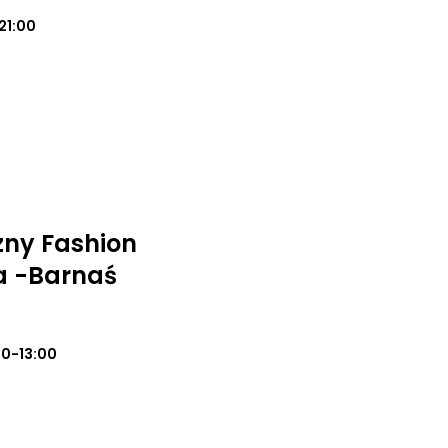
21:00
zny Fashion
a -Barnaś
00-13:00