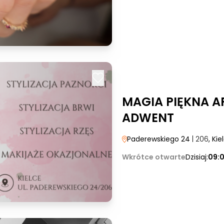
MAGIA PIĘKNA A
ADWENT
Paderewskiego 24
| 206
, Kie
Wkrótce otwarte
Dzisiaj:
09: