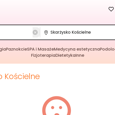
gia
Paznokcie
SPA i Masaże
Medycyna estetyczna
Podolo
Fizjoterapia
Dietetyka
Inne
o Kościelne