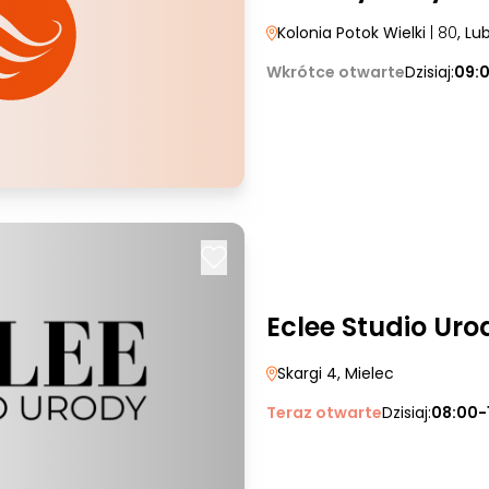
Kolonia Potok Wielki
| 80
, Lub
Wkrótce otwarte
Dzisiaj:
09:
Eclee Studio Uro
Skargi 4
, Mielec
Teraz otwarte
Dzisiaj:
08:00-