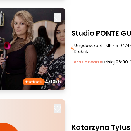
Studio PONTE G
Urzędowska 4
| NIP:7151947
Kraśnik
Teraz otwarte
Dzisiaj:
08:00-
4.00
/5
Katarzyna Tylus