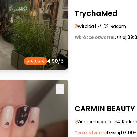
TrychaMed
Witolda
| 7/1.02
, Radom
Wkrótce otwarte
Dzisiaj:
09:
4.90
/5
CARMIN BEAUTY
Zientarskiego 1a
| 34
, Rado
Teraz otwarte
Dzisiaj:
07:00-