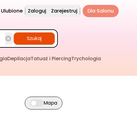
Ulubione
Zaloguj
Zarejestruj
Dla Salonu
Szukaj
gia
Depilacja
Tatuaż i Piercing
Trychologia
Mapa
Przełącz widok mapy