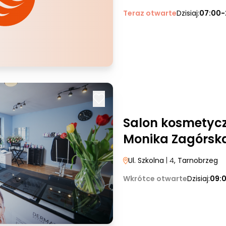
Teraz otwarte
Dzisiaj:
07:00-
Salon kosmetyc
Monika Zagórsk
Ul. Szkolna
| 4
, Tarnobrzeg
Wkrótce otwarte
Dzisiaj:
09: