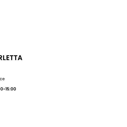
RLETTA
lce
00-15:00