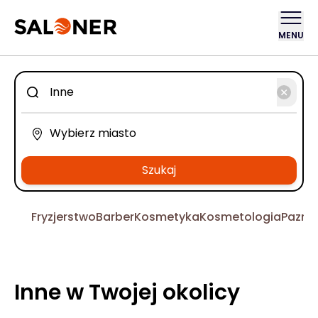
MENU
Szukaj
Fryzjerstwo
Barber
Kosmetyka
Kosmetologia
Pazno
Inne w Twojej okolicy