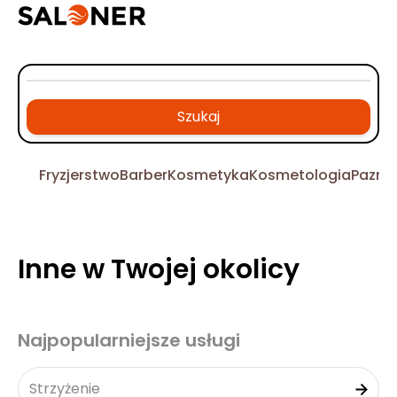
Szukaj
Fryzjerstwo
Barber
Kosmetyka
Kosmetologia
Pazno
Inne w Twojej okolicy
Najpopularniejsze usługi
Strzyżenie