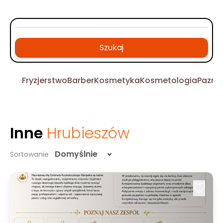
Szukaj
Fryzjerstwo
Barber
Kosmetyka
Kosmetologia
Pazno
Inne
Hrubieszów
Domyślnie
Sortowanie