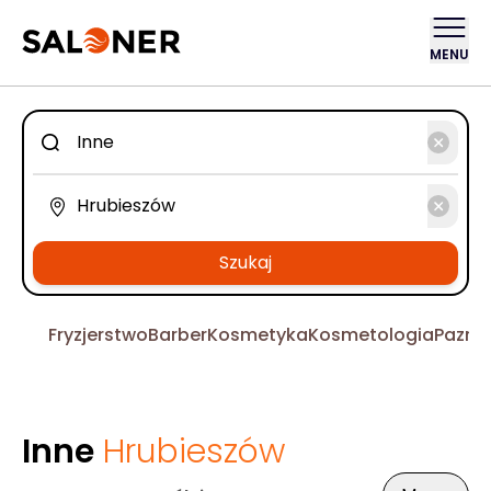
MENU
Szukaj
Fryzjerstwo
Barber
Kosmetyka
Kosmetologia
Pazno
Inne
Hrubieszów