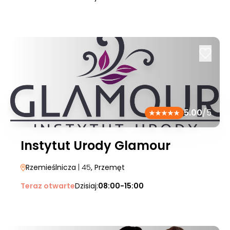
5.00
/5
Instytut Urody Glamour
Rzemieślnicza
| 45
, Przemęt
Teraz otwarte
Dzisiaj:
08:00-15:00