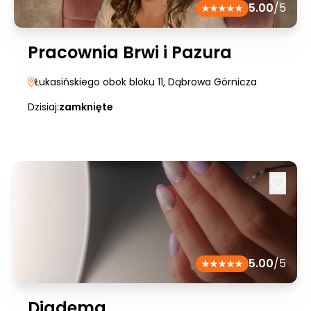
5.00
/5
Pracownia Brwi i Pazura
Łukasińskiego obok bloku 11
, Dąbrowa Górnicza
Dzisiaj:
zamknięte
5.00
/5
Diadema