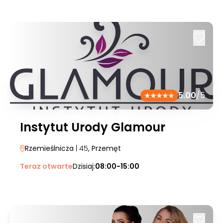
5.00
/5
Instytut Urody Glamour
Rzemieślnicza
| 45
, Przemęt
Teraz otwarte
Dzisiaj:
08:00-15:00