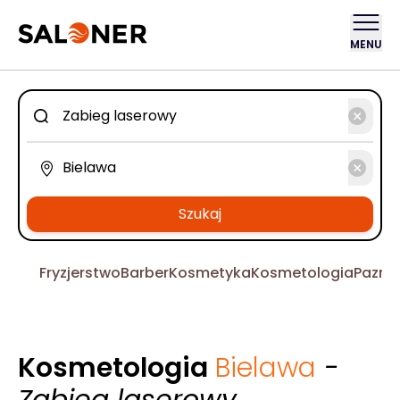
MENU
Szukaj
Fryzjerstwo
Barber
Kosmetyka
Kosmetologia
Pazno
Kosmetologia
Bielawa
-