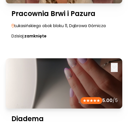
Pracownia Brwi i Pazura
Łukasińskiego obok bloku 11
, Dąbrowa Górnicza
Dzisiaj:
zamknięte
5.00
/5
Diadema