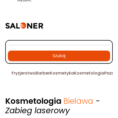
Szukaj
Fryzjerstwo
Barber
Kosmetyka
Kosmetologia
Pazno
Kosmetologia
Bielawa
-
Zabieg laserowy