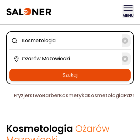
MENU
Szukaj
Fryzjerstwo
Barber
Kosmetyka
Kosmetologia
Pazno
Kosmetologia
Ożarów