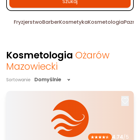
Szukaj
Fryzjerstwo
Barber
Kosmetyka
Kosmetologia
Pazno
Kosmetologia
Ożarów
Mazowiecki
Domyślnie
Sortowanie
4.74
/5