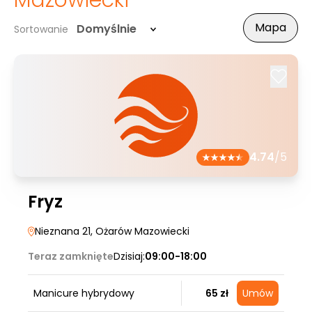
Mazowiecki
Mapa
Domyślnie
Sortowanie
4.74
/5
Fryz
Nieznana 21
, Ożarów Mazowiecki
Teraz zamknięte
Dzisiaj:
09:00-18:00
Manicure hybrydowy
65 zł
Umów