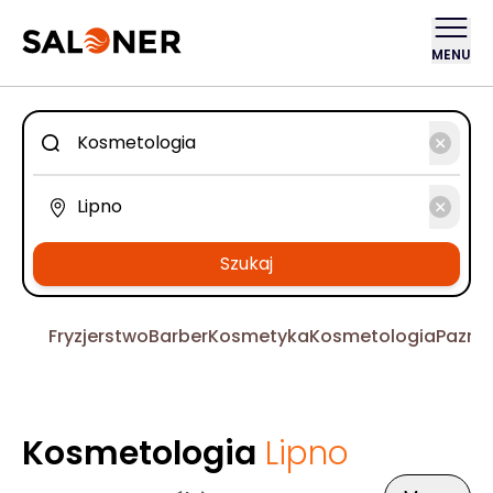
MENU
Szukaj
Fryzjerstwo
Barber
Kosmetyka
Kosmetologia
Pazno
Kosmetologia
Lipno