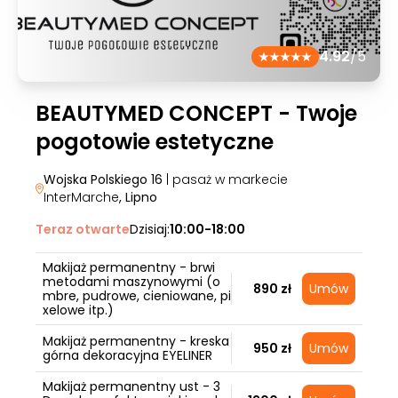
4.92
/5
BEAUTYMED CONCEPT - Twoje
pogotowie estetyczne
Wojska Polskiego 16
| pasaż w markecie
InterMarche
, Lipno
Teraz otwarte
Dzisiaj:
10:00-18:00
Makijaż permanentny - brwi
metodami maszynowymi (o
890 zł
Umów
mbre, pudrowe, cieniowane, pi
xelowe itp.)
Makijaż permanentny - kreska
950 zł
Umów
górna dekoracyjna EYELINER
Makijaż permanentny ust - 3