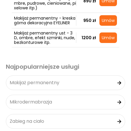
890 zł
Umów
mbre, pudrowe, cieniowane, pi
xelowe itp.)
Makijaż permanentny - kreska
950 zł
Umów
górna dekoracyjna EYELINER
Makijaż permanentny ust - 3
D, ombre, efekt szminki, nude,
1200 zł
Umów
bezkonturowe itp.
Najpopularniejsze usługi
Makijaż permanentny
Mikrodermabrazja
Zabieg na ciało