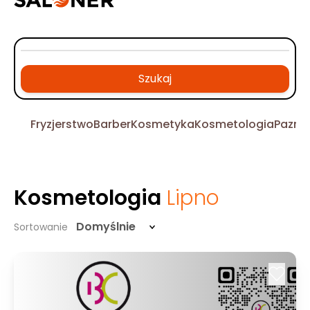
Szukaj
Fryzjerstwo
Barber
Kosmetyka
Kosmetologia
Pazno
Kosmetologia
Lipno
Domyślnie
Sortowanie