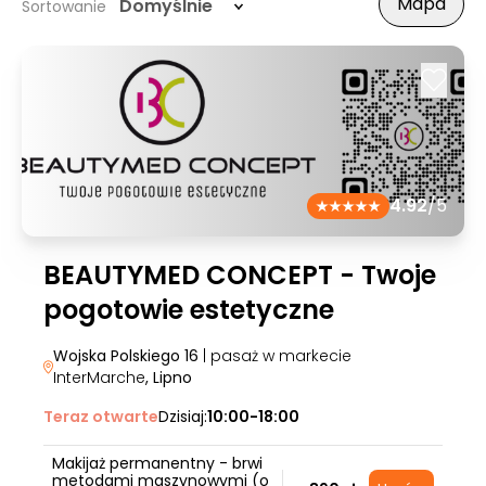
Mapa
Domyślnie
Sortowanie
4.92
/5
BEAUTYMED CONCEPT - Twoje
pogotowie estetyczne
Wojska Polskiego 16
| pasaż w markecie
InterMarche
, Lipno
Teraz otwarte
Dzisiaj:
10:00-18:00
Makijaż permanentny - brwi
metodami maszynowymi (o