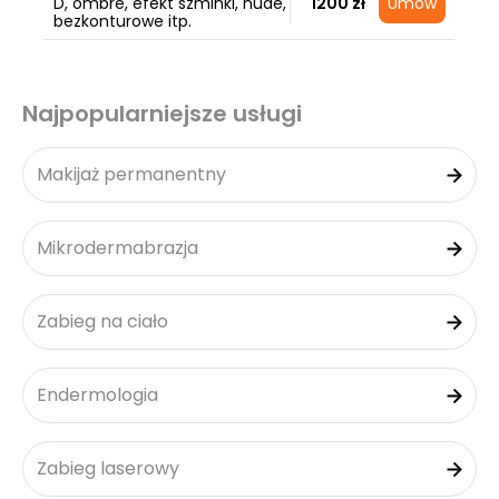
D, ombre, efekt szminki, nude,
1200 zł
Umów
bezkonturowe itp.
Najpopularniejsze usługi
Makijaż permanentny
Mikrodermabrazja
Zabieg na ciało
Endermologia
Zabieg laserowy