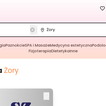
gia
Paznokcie
SPA i Masaże
Medycyna estetyczna
Podolo
Fizjoterapia
Dietetyka
Inne
a
Żory