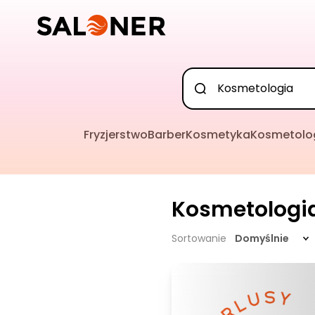
Fryzjerstwo
Barber
Kosmetyka
Kosmetolo
Kosmetologi
Sortowanie
Domyślnie