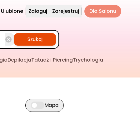
Ulubione
Zaloguj
Zarejestruj
Dla Salonu
Szukaj
gia
Depilacja
Tatuaż i Piercing
Trychologia
Mapa
Przełącz widok mapy