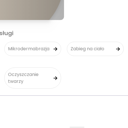
sługi
Mikrodermabrazja
Zabieg na ciało
Oczyszczanie
twarzy