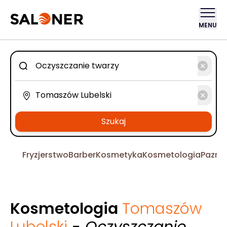
MENU
Szukaj
Fryzjerstwo
Barber
Kosmetyka
Kosmetologia
Pazno
Kosmetologia
Tomaszów