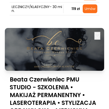
LECZNICZY/KLASYCZNY- 30 mi
119 zł
Umów
n.
Beata Czerwieniec PMU
STUDIO - SZKOLENIA •
MAKIJAŻ PERMANENTNY •
LASEROTERAPIA • STYLIZACJA