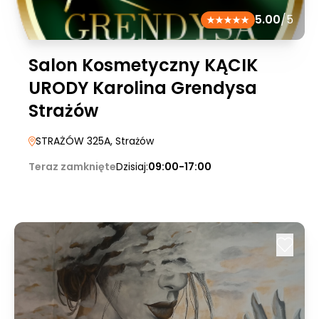
5.00
/5
Salon Kosmetyczny KĄCIK
URODY Karolina Grendysa
Strażów
STRAŻÓW 325A
, Strażów
Teraz zamknięte
Dzisiaj:
09:00-17:00