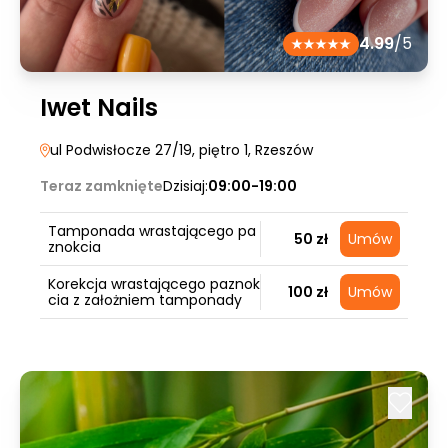
4.99
/5
Iwet Nails
ul Podwisłocze 27/19, piętro 1
, Rzeszów
Teraz zamknięte
Dzisiaj:
09:00-19:00
Tamponada wrastającego pa
50 zł
Umów
znokcia
Korekcja wrastającego paznok
100 zł
Umów
cia z założniem tamponady