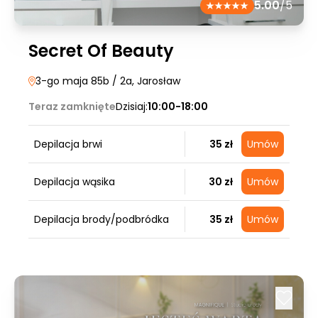
5.00
/5
Secret Of Beauty
3-go maja 85b / 2a
, Jarosław
Teraz zamknięte
Dzisiaj:
10:00-18:00
Depilacja brwi
35 zł
Umów
Depilacja wąsika
30 zł
Umów
Depilacja brody/podbródka
35 zł
Umów