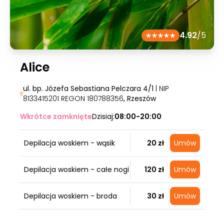
4.92
/5
Alice
ul. bp. Józefa Sebastiana Pelczara 4/1
| NIP
8133415201 REGON 180788356
, Rzeszów
Wkrótce zamknięte
Dzisiaj:
08:00-20:00
Depilacja woskiem - wąsik
20 zł
Umów
Depilacja woskiem - całe nogi
120 zł
Umów
Depilacja woskiem - broda
30 zł
Umów