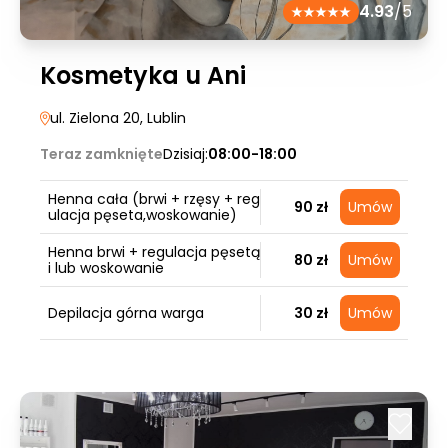
4.93
/5
Kosmetyka u Ani
ul. Zielona 20
, Lublin
Teraz zamknięte
Dzisiaj:
08:00-18:00
Henna cała (brwi + rzęsy + reg
90 zł
Umów
ulacja pęseta,woskowanie)
Henna brwi + regulacja pęsetą
80 zł
Umów
i lub woskowanie
Depilacja górna warga
30 zł
Umów