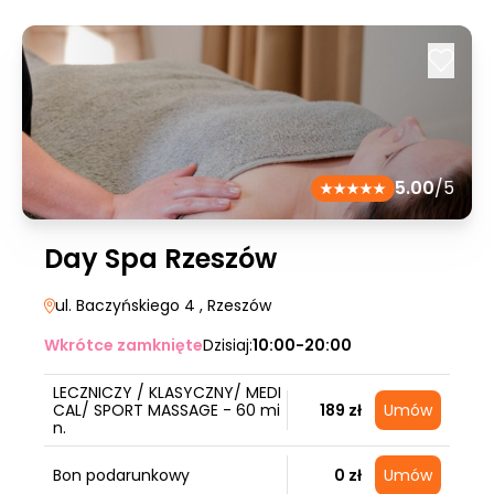
5.00
/5
Day Spa Rzeszów
ul. Baczyńskiego 4
, Rzeszów
Wkrótce zamknięte
Dzisiaj:
10:00-20:00
LECZNICZY / KLASYCZNY/ MEDI
CAL/ SPORT MASSAGE - 60 mi
189 zł
Umów
n.
Bon podarunkowy
0 zł
Umów