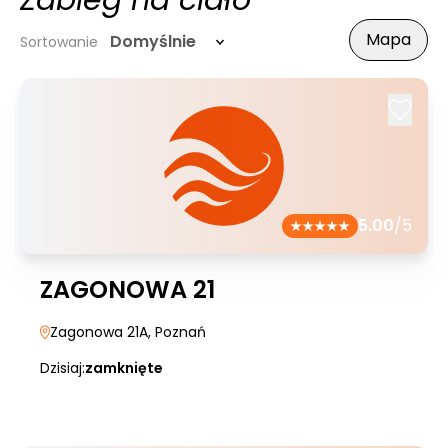
Zabieg na ciało
Mapa
Domyślnie
Sortowanie
5.00
/5
ZAGONOWA 21
Zagonowa 21A
, Poznań
Dzisiaj:
zamknięte