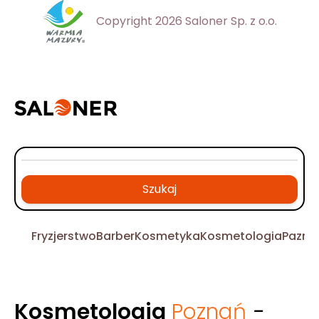
Copyright 2026 Saloner Sp. z o.o.
Szukaj
Fryzjerstwo
Barber
Kosmetyka
Kosmetologia
Pazno
Kosmetologia
Poznań
-