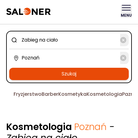
MENU
Szukaj
Fryzjerstwo
Barber
Kosmetyka
Kosmetologia
Pazno
Kosmetologia
Poznań
-