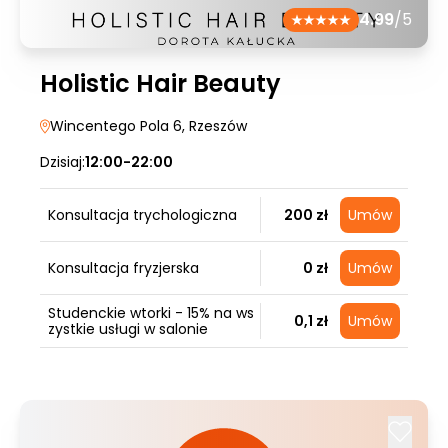
4.99
/5
Holistic Hair Beauty
Wincentego Pola 6
, Rzeszów
Dzisiaj:
12:00-22:00
Konsultacja trychologiczna
200 zł
Umów
Konsultacja fryzjerska
0 zł
Umów
Studenckie wtorki - 15% na ws
0,1 zł
Umów
zystkie usługi w salonie