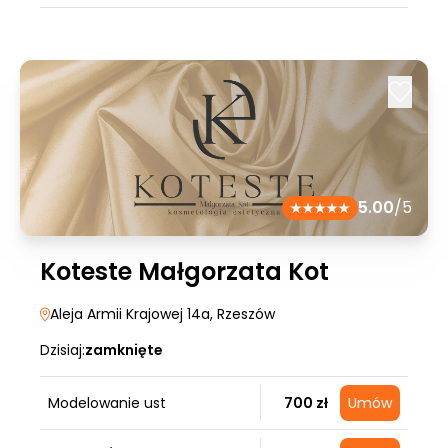
5.00
/5
Koteste Małgorzata Kot
Aleja Armii Krajowej 14a
, Rzeszów
Dzisiaj:
zamknięte
Modelowanie ust
700 zł
Umów