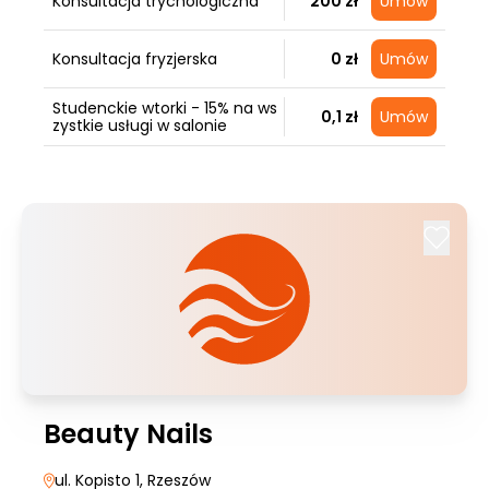
Konsultacja trychologiczna
200 zł
Umów
Konsultacja fryzjerska
0 zł
Umów
Studenckie wtorki - 15% na ws
0,1 zł
Umów
zystkie usługi w salonie
Beauty Nails
ul. Kopisto 1
, Rzeszów