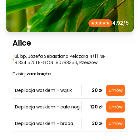
4.92
/5
Alice
ul. bp. Józefa Sebastiana Pelczara 4/1
| NIP
8133415201 REGON 180788356
, Rzeszów
Dzisiaj:
zamknięte
Depilacja woskiem - wąsik
20 zł
Umów
Depilacja woskiem - całe nogi
120 zł
Umów
Depilacja woskiem - broda
30 zł
Umów