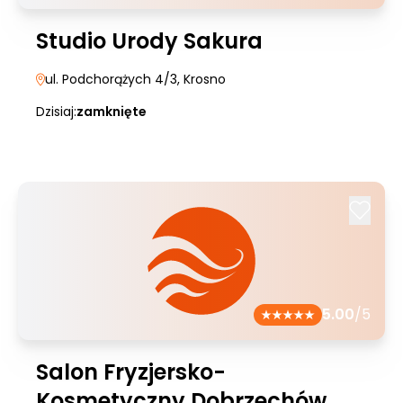
Studio Urody Sakura
ul. Podchorążych 4/3
, Krosno
Dzisiaj:
zamknięte
5.00
/5
Salon Fryzjersko-
Kosmetyczny Dobrzechów