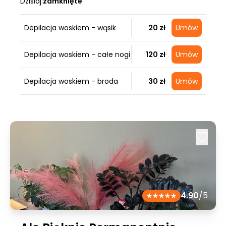
Dzisiaj:
zamknięte
Depilacja woskiem - wąsik
20 zł
Umów
Depilacja woskiem - całe nogi
120 zł
Umów
Depilacja woskiem - broda
30 zł
Umów
4.90
/5