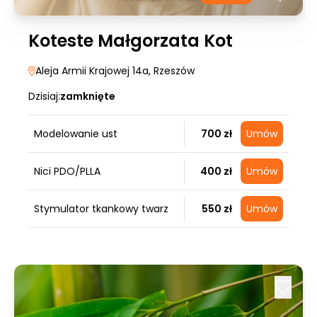
Koteste Małgorzata Kot
Aleja Armii Krajowej 14a
, Rzeszów
Dzisiaj:
zamknięte
Modelowanie ust
700 zł
Umów
Nici PDO/PLLA
400 zł
Umów
Stymulator tkankowy twarz
550 zł
Umów