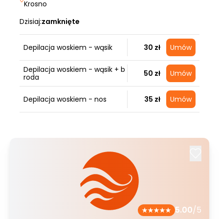
Krosno
Dzisiaj:
zamknięte
Depilacja woskiem - wąsik
30 zł
Umów
Depilacja woskiem - wąsik + b
50 zł
Umów
roda
Depilacja woskiem - nos
35 zł
Umów
5.00
/5