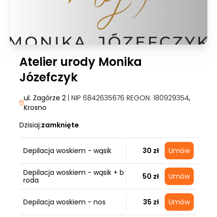
Atelier urody Monika
Józefczyk
ul. Zagórze 2
| NIP 6842635676 REGON: 180929354
,
Krosno
Dzisiaj:
zamknięte
Depilacja woskiem - wąsik
30 zł
Umów
Depilacja woskiem - wąsik + b
50 zł
Umów
roda
Depilacja woskiem - nos
35 zł
Umów