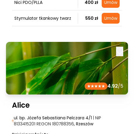
Nici PDO/PLLA
400 zł
Umów
Stymulator tkankowy twarz
550 zł
Umów
4.92
/5
Alice
ul. bp. Józefa Sebastiana Pelczara 4/1
| NIP
8133415201 REGON 180788356
, Rzeszów