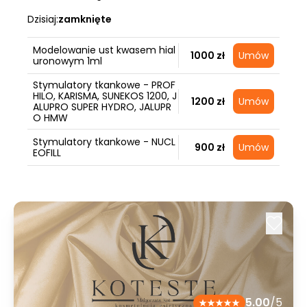
Dzisiaj:
zamknięte
Modelowanie ust kwasem hial
1000 zł
Umów
uronowym 1ml
Stymulatory tkankowe - PROF
HILO, KARISMA, SUNEKOS 1200, J
1200 zł
Umów
ALUPRO SUPER HYDRO, JALUPR
O HMW
Stymulatory tkankowe - NUCL
900 zł
Umów
EOFILL
5.00
/5