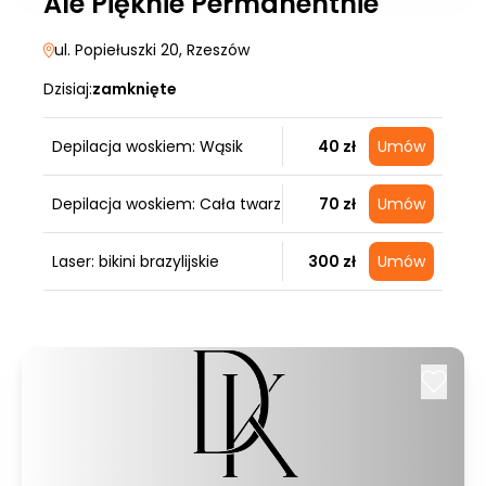
Ale Pięknie Permanentnie
ul. Popiełuszki 20
, Rzeszów
Dzisiaj:
zamknięte
Depilacja woskiem: Wąsik
40 zł
Umów
Depilacja woskiem: Cała twarz
70 zł
Umów
Laser: bikini brazylijskie
300 zł
Umów