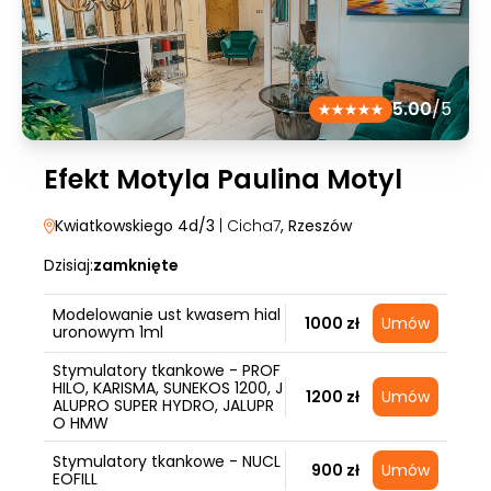
5.00
/5
Efekt Motyla Paulina Motyl
Kwiatkowskiego 4d/3
| Cicha7
, Rzeszów
Dzisiaj:
zamknięte
Modelowanie ust kwasem hial
1000 zł
Umów
uronowym 1ml
Stymulatory tkankowe - PROF
HILO, KARISMA, SUNEKOS 1200, J
1200 zł
Umów
ALUPRO SUPER HYDRO, JALUPR
O HMW
Stymulatory tkankowe - NUCL
900 zł
Umów
EOFILL