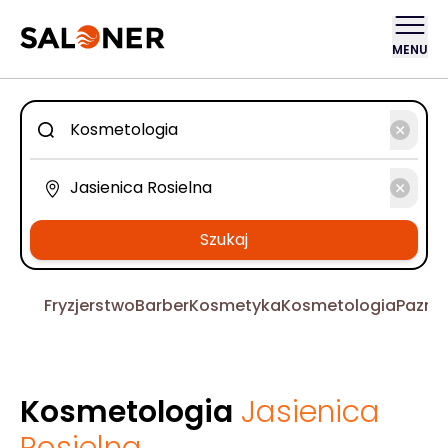
MENU
Szukaj
Fryzjerstwo
Barber
Kosmetyka
Kosmetologia
Pazno
Kosmetologia
Jasienica