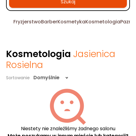
Szukaj
Fryzjerstwo
Barber
Kosmetyka
Kosmetologia
Pazno
Kosmetologia
Jasienica
Rosielna
Domyślnie
Sortowanie
Niestety nie znaleźliśmy żadnego salonu
Może poszukamy w innym mieście lub kategorii?