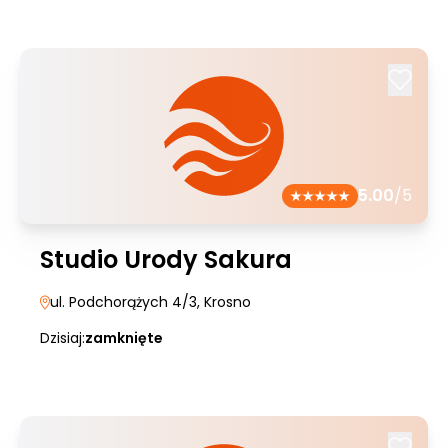
5.00
/5
Studio Urody Sakura
ul. Podchorążych 4/3
, Krosno
Dzisiaj:
zamknięte