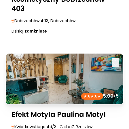
403
Dobrzechów 403
, Dobrzechów
Dzisiaj:
zamknięte
5.00
/5
Efekt Motyla Paulina Motyl
Kwiatkowskiego 4d/3
| Cicha7
, Rzeszów