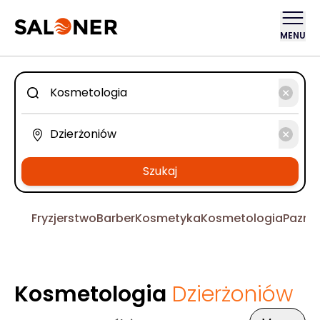
MENU
Szukaj
Fryzjerstwo
Barber
Kosmetyka
Kosmetologia
Pazno
Kosmetologia
Dzierżoniów