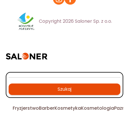
Copyright 2026 Saloner Sp. z o.o.
Szukaj
Fryzjerstwo
Barber
Kosmetyka
Kosmetologia
Pazno