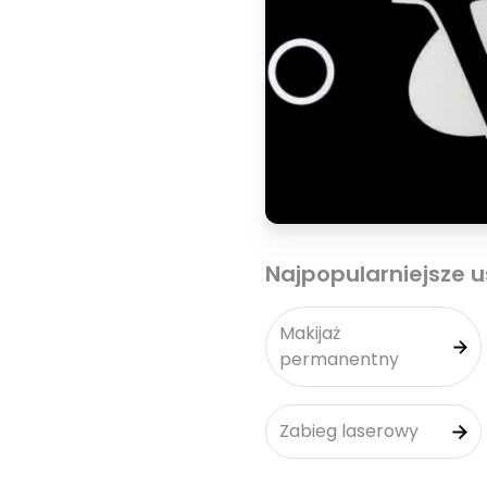
Najpopularniejsze u
Makijaż
permanentny
Zabieg laserowy