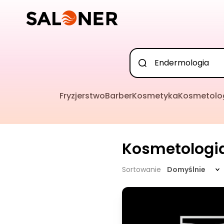
Fryzjerstwo
Barber
Kosmetyka
Kosmetolo
Kosmetologi
Sortowanie
Domyślnie