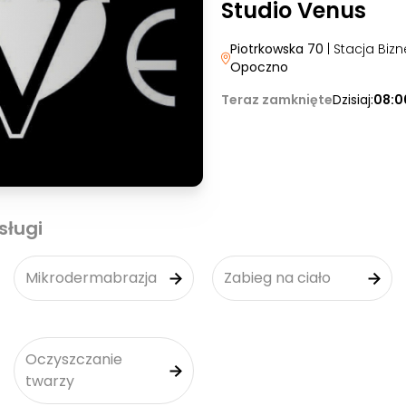
Studio Venus
Piotrkowska 70
| Stacja Bizn
Opoczno
Teraz zamknięte
Dzisiaj:
08:0
sługi
Mikrodermabrazja
Zabieg na ciało
Oczyszczanie
twarzy