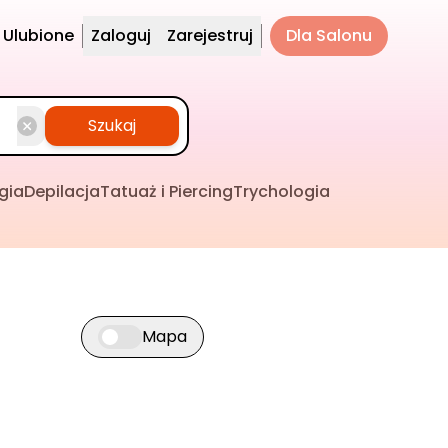
Ulubione
Zaloguj
Zarejestruj
Dla Salonu
Szukaj
gia
Depilacja
Tatuaż i Piercing
Trychologia
Mapa
Przełącz widok mapy