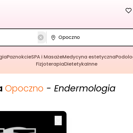
gia
Paznokcie
SPA i Masaże
Medycyna estetyczna
Podolo
Fizjoterapia
Dietetyka
Inne
a
Opoczno
- Endermologia