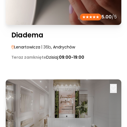
5.00
/5
Diadema
Lenartowicza
| 36b
, Andrychów
Teraz zamknięte
Dzisiaj:
09:00-19:00