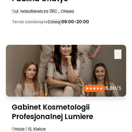
ul. Iwaszkiewicza 131C
, Oława
Teraz zamknięte
Dzisiaj:
09:00-20:00
5.00
/5
Gabinet Kosmetologii
Profesjonalnej Lumiere
Hoża
| 18
, Kielce