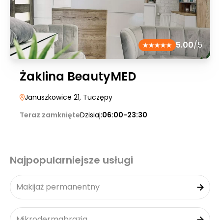
5.00
/5
Żaklina BeautyMED
Januszkowice 21
, Tuczępy
Teraz zamknięte
Dzisiaj:
06:00-23:30
Najpopularniejsze usługi
Makijaż permanentny
Mikrodermabrazja