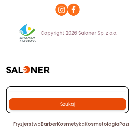
Copyright 2026 Saloner Sp. z o.o.
Szukaj
Fryzjerstwo
Barber
Kosmetyka
Kosmetologia
Pazno