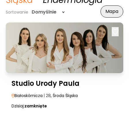
Śląska
- Endermologia
Mapa
Domyślnie
Sortowanie
Studio Urody Paula
Białoskórnicza
| 28
, Środa Śląska
Dzisiaj:
zamknięte