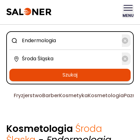
MENU
Szukaj
Fryzjerstwo
Barber
Kosmetyka
Kosmetologia
Pazno
Kosmetologia
Środa