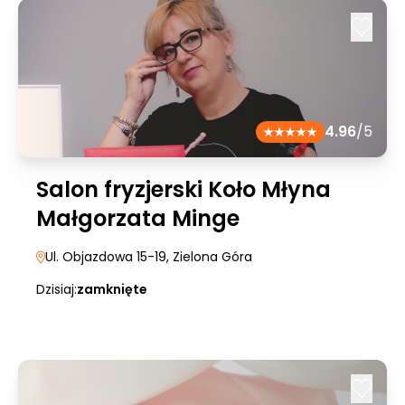
4.96
/5
Salon fryzjerski Koło Młyna
Małgorzata Minge
Ul. Objazdowa 15-19
, Zielona Góra
Dzisiaj:
zamknięte