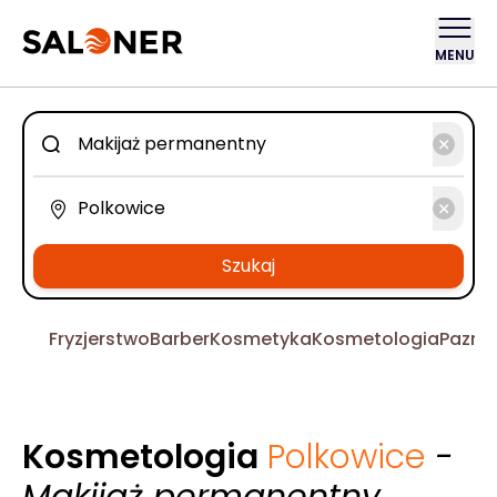
MENU
Szukaj
Fryzjerstwo
Barber
Kosmetyka
Kosmetologia
Pazno
Kosmetologia
Polkowice
-