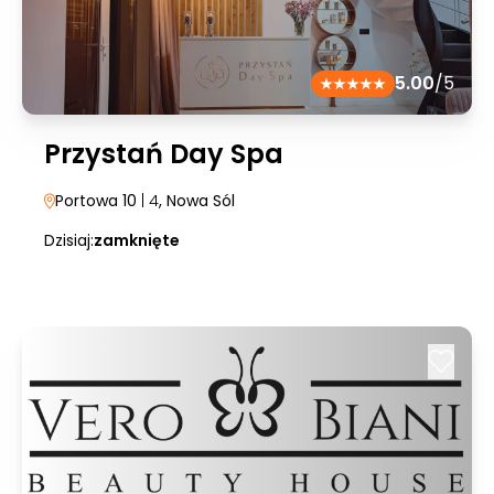
5.00
/5
Przystań Day Spa
Portowa 10
| 4
, Nowa Sól
Dzisiaj:
zamknięte