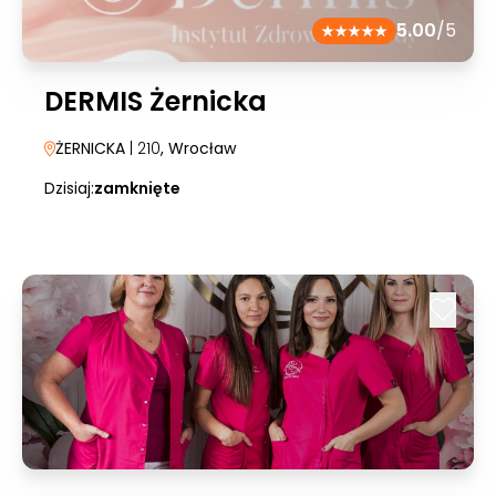
5.00
/5
DERMIS Żernicka
ŻERNICKA
| 210
, Wrocław
Dzisiaj:
zamknięte