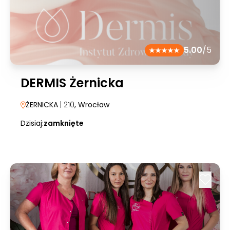
5.00
/5
DERMIS Żernicka
ŻERNICKA
| 210
, Wrocław
Dzisiaj:
zamknięte