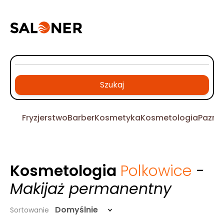
Szukaj
Fryzjerstwo
Barber
Kosmetyka
Kosmetologia
Pazno
Kosmetologia
Polkowice
-
Makijaż permanentny
Domyślnie
Sortowanie