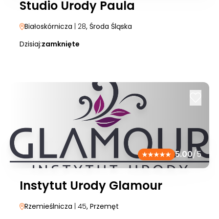
Studio Urody Paula
Białoskórnicza
| 28
, Środa Śląska
Dzisiaj:
zamknięte
5.00
/5
Instytut Urody Glamour
Rzemieślnicza
| 45
, Przemęt