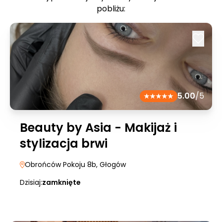
pobliżu:
5.00
/5
Beauty by Asia - Makijaż i
stylizacja brwi
Obrońców Pokoju 8b
, Głogów
Dzisiaj:
zamknięte