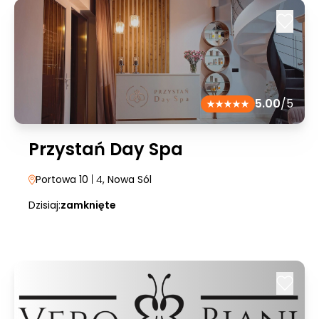
5.00
/5
Przystań Day Spa
Portowa 10
| 4
, Nowa Sól
Dzisiaj:
zamknięte