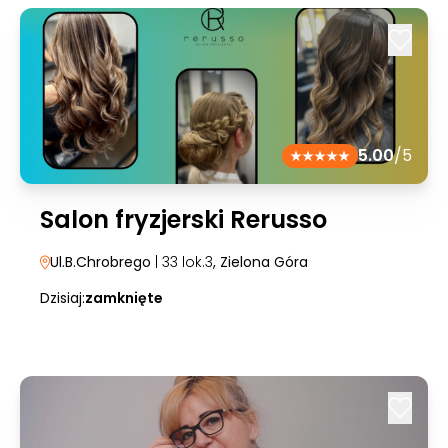
5.00
/5
Salon fryzjerski Rerusso
Ul.B.Chrobrego
| 33 lok.3
, Zielona Góra
Dzisiaj:
zamknięte