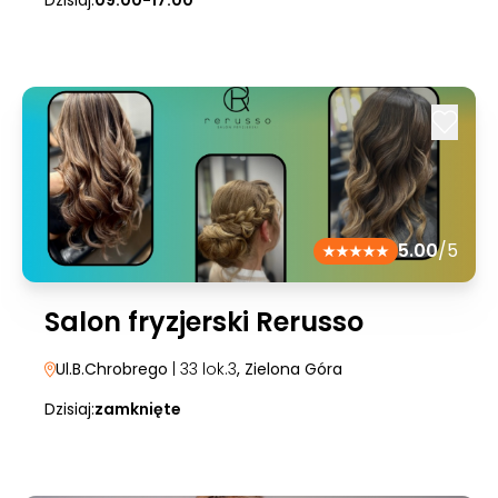
Dzisiaj:
09:00-17:00
5.00
/5
Salon fryzjerski Rerusso
Ul.B.Chrobrego
| 33 lok.3
, Zielona Góra
Dzisiaj:
zamknięte