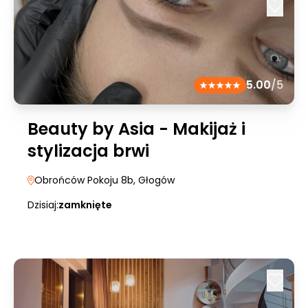
5.00
/5
Beauty by Asia - Makijaż i
stylizacja brwi
Obrońców Pokoju 8b
, Głogów
Dzisiaj:
zamknięte