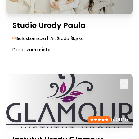
Studio Urody Paula
Białoskórnicza
| 28
, Środa Śląska
Dzisiaj:
zamknięte
5.00
/5