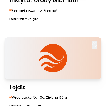
Instytut Urody Glamour
Rzemieślnicza
| 45
, Przemęt
Dzisiaj:
zamknięte
Lejdis
Wrocławska, 5a
| 5a
, Zielona Góra