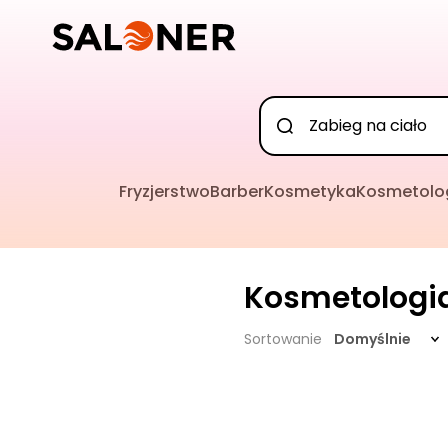
Fryzjerstwo
Barber
Kosmetyka
Kosmetolo
Kosmetologi
Sortowanie
Domyślnie