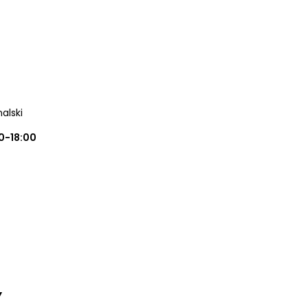
alski
0-18:00
Y