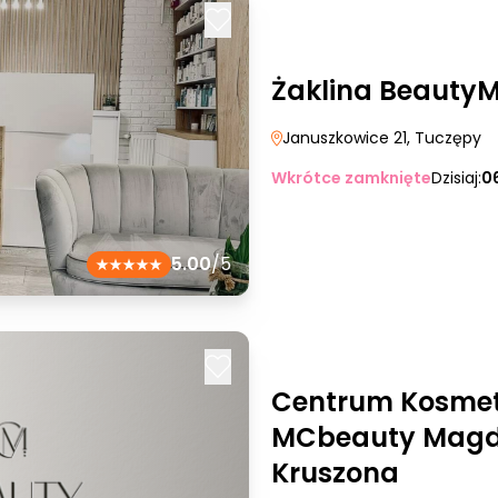
Żaklina Beauty
Januszkowice 21
, Tuczępy
Wkrótce zamknięte
Dzisiaj:
0
5.00
/5
Centrum Kosmet
MCbeauty Magd
Kruszona