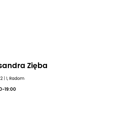
sandra Zięba
42
| 1
, Radom
0-19:00