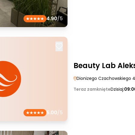
4.90
/5
Beauty Lab Alek
Dionizego Czachowskiego 
Teraz zamknięte
Dzisiaj:
09:0
5.00
/5