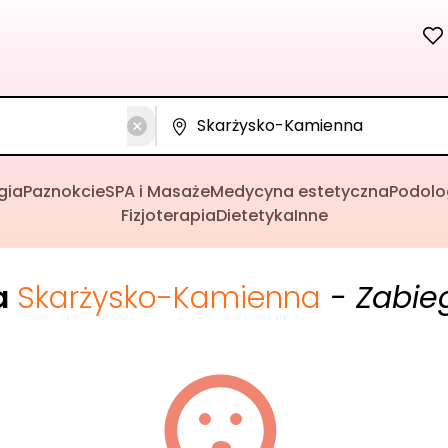
gia
Paznokcie
SPA i Masaże
Medycyna estetyczna
Podolo
Fizjoterapia
Dietetyka
Inne
a
Skarżysko-Kamienna
- Zabieg