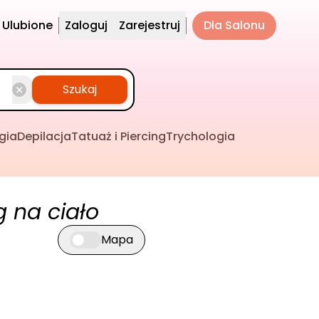
Ulubione
Zaloguj
Zarejestruj
Dla Salonu
Szukaj
gia
Depilacja
Tatuaż i Piercing
Trychologia
 na ciało
Mapa
Przełącz widok mapy