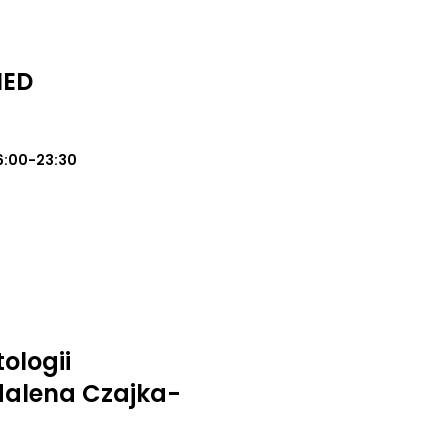
MED
6:00-23:30
ologii
alena Czajka-