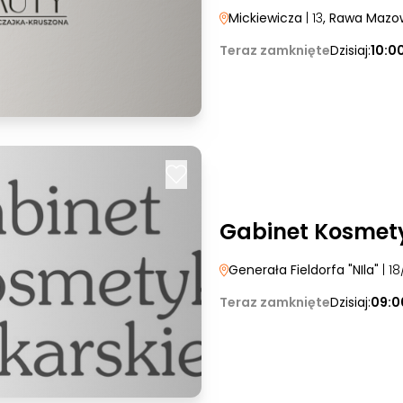
Mickiewicza
| 13
, Rawa Mazo
Teraz zamknięte
Dzisiaj:
10:0
Gabinet Kosmety
Generała Fieldorfa "NIla"
| 18
Teraz zamknięte
Dzisiaj:
09:0