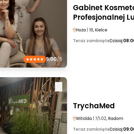
Gabinet Kosmeto
Profesjonalnej L
Hoża
| 18
, Kielce
Teraz zamknięte
Dzisiaj:
08:0
5.00
/5
TrychaMed
Witolda
| 7/1.02
, Radom
Teraz zamknięte
Dzisiaj:
09:0