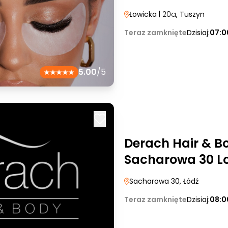
Łowicka
| 20a
, Tuszyn
Teraz zamknięte
Dzisiaj:
07:0
5.00
/5
Derach Hair & Bo
Sacharowa 30 L
Sacharowa 30
, Łódź
Teraz zamknięte
Dzisiaj:
08:0