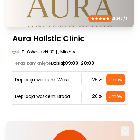
4.97
/5
Aura Holistic Clinic
ul. T. Kościuszki 30
|
, Mirków
Teraz zamknięte
Dzisiaj:
09:00-20:00
Depilacja woskiem: Wąsik
26 zł
Umów
Depilacja woskiem: Broda
26 zł
Umów