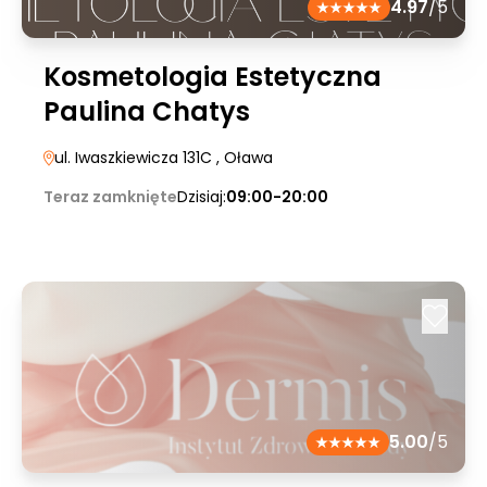
4.97
/5
Kosmetologia Estetyczna
Paulina Chatys
ul. Iwaszkiewicza 131C
, Oława
Teraz zamknięte
Dzisiaj:
09:00-20:00
5.00
/5