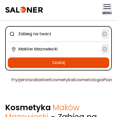
MENU
Szukaj
Fryzjerstwo
Barber
Kosmetyka
Kosmetologia
Pazno
Kosmetyka
Maków