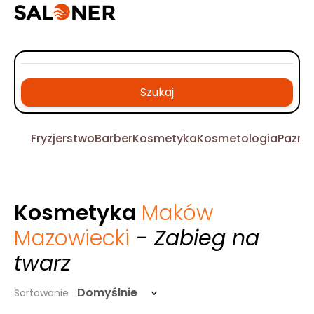
Szukaj
Fryzjerstwo
Barber
Kosmetyka
Kosmetologia
Pazno
Kosmetyka
Maków
Mazowiecki
- Zabieg na
twarz
Domyślnie
Sortowanie