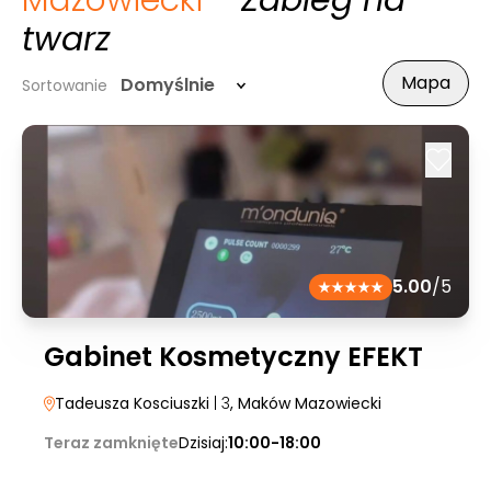
Mazowiecki
- Zabieg na
twarz
Mapa
Domyślnie
Sortowanie
5.00
/5
Gabinet Kosmetyczny EFEKT
Tadeusza Kosciuszki
| 3
, Maków Mazowiecki
Teraz zamknięte
Dzisiaj:
10:00-18:00