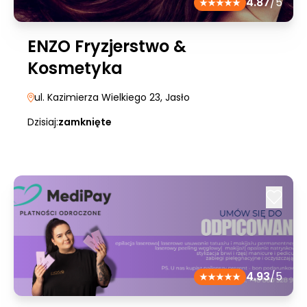
4.87
/5
ENZO Fryzjerstwo &
Kosmetyka
ul. Kazimierza Wielkiego 23
, Jasło
Dzisiaj:
zamknięte
4.93
/5