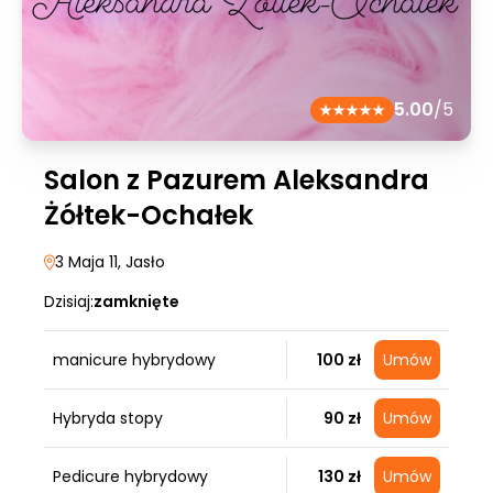
5.00
/5
Salon z Pazurem Aleksandra
Żółtek-Ochałek
3 Maja 11
, Jasło
Dzisiaj:
zamknięte
manicure hybrydowy
100 zł
Umów
Hybryda stopy
90 zł
Umów
Pedicure hybrydowy
130 zł
Umów