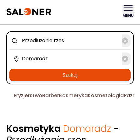
MENU
Szukaj
Fryzjerstwo
Barber
Kosmetyka
Kosmetologia
Pazno
Kosmetyka
Domaradz
-