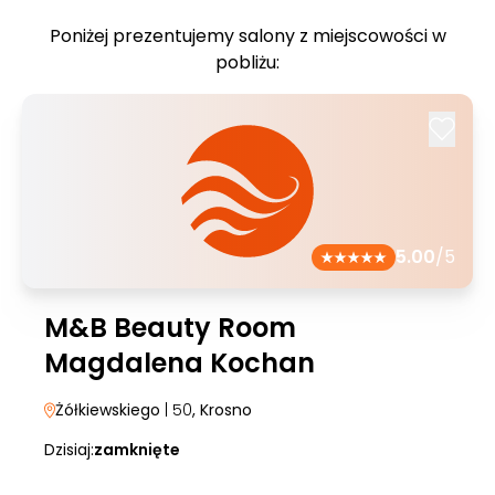
Poniżej prezentujemy salony z miejscowości w
pobliżu:
5.00
/5
M&B Beauty Room
Magdalena Kochan
Żółkiewskiego
| 50
, Krosno
Dzisiaj:
zamknięte