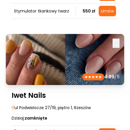
Stymulator tkankowy twarz
550 zł
Umów
4.99
/5
Iwet Nails
ul Podwisłocze 27/19, piętro 1
, Rzeszów
Dzisiaj:
zamknięte