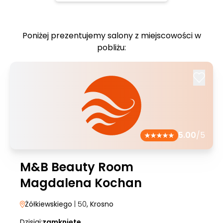
Poniżej prezentujemy salony z miejscowości w
pobliżu:
5.00
/5
M&B Beauty Room
Magdalena Kochan
Żółkiewskiego
| 50
, Krosno
Dzisiaj:
zamknięte