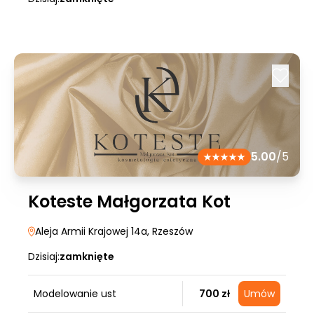
5.00
/5
Koteste Małgorzata Kot
Aleja Armii Krajowej 14a
, Rzeszów
Dzisiaj:
zamknięte
Modelowanie ust
700 zł
Umów