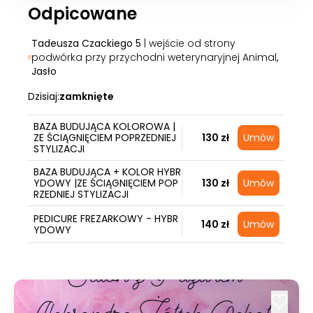
Odpicowane
Tadeusza Czackiego 5
| wejście od strony
podwórka przy przychodni weterynaryjnej Animal
,
Jasło
Dzisiaj:
zamknięte
BAZA BUDUJĄCA KOLOROWA |
ZE ŚCIĄGNIĘCIEM POPRZEDNIEJ
130 zł
Umów
STYLIZACJI
BAZA BUDUJĄCA + KOLOR HYBR
YDOWY |ZE ŚCIĄGNIĘCIEM POP
130 zł
Umów
RZEDNIEJ STYLIZACJI
PEDICURE FREZARKOWY - HYBR
140 zł
Umów
YDOWY