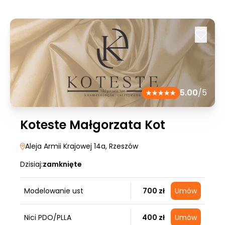
5.00
/5
Koteste Małgorzata Kot
Aleja Armii Krajowej 14a
, Rzeszów
Dzisiaj:
zamknięte
Modelowanie ust
700 zł
Umów
Nici PDO/PLLA
400 zł
Umów