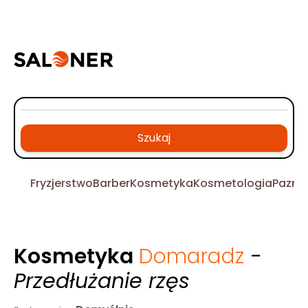
Szukaj
Fryzjerstwo
Barber
Kosmetyka
Kosmetologia
Pazno
Kosmetyka
Domaradz
-
Przedłużanie rzęs