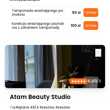
Tamponada wrastającego pa
50 zł
Umów
znokcia
Korekcja wrastającego paznok
100 zł
Umów
cia z założniem tamponady
5.00
/5
Atam Beauty Studio
ul.Rejtana 49/4 Rzeszów
, Rzeszów