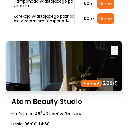
Tamponada wrastającego pa
50 zł
Umów
znokcia
Korekcja wrastającego paznok
100 zł
Umów
cia z założniem tamponady
5.00
/5
Atam Beauty Studio
ul.Rejtana 49/4 Rzeszów
, Rzeszów
Dzisiaj:
06:00-14:30