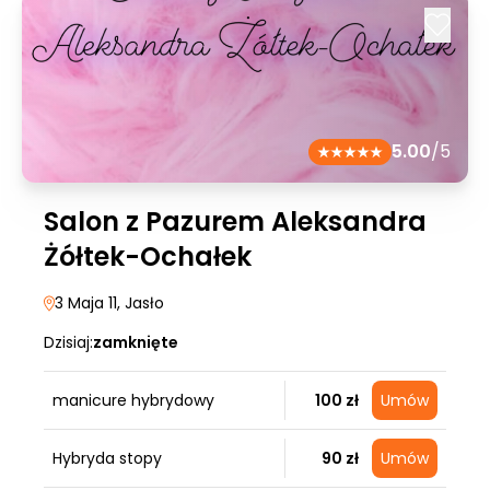
5.00
/5
Salon z Pazurem Aleksandra
Żółtek-Ochałek
3 Maja 11
, Jasło
Dzisiaj:
zamknięte
manicure hybrydowy
100 zł
Umów
Hybryda stopy
90 zł
Umów