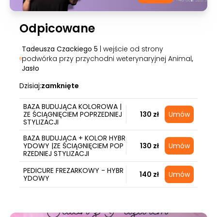
Odpicowane
Tadeusza Czackiego 5
| wejście od strony
podwórka przy przychodni weterynaryjnej Animal
,
Jasło
Dzisiaj:
zamknięte
BAZA BUDUJĄCA KOLOROWA |
ZE ŚCIĄGNIĘCIEM POPRZEDNIEJ
130 zł
Umów
STYLIZACJI
BAZA BUDUJĄCA + KOLOR HYBR
YDOWY |ZE ŚCIĄGNIĘCIEM POP
130 zł
Umów
RZEDNIEJ STYLIZACJI
PEDICURE FREZARKOWY - HYBR
140 zł
Umów
YDOWY