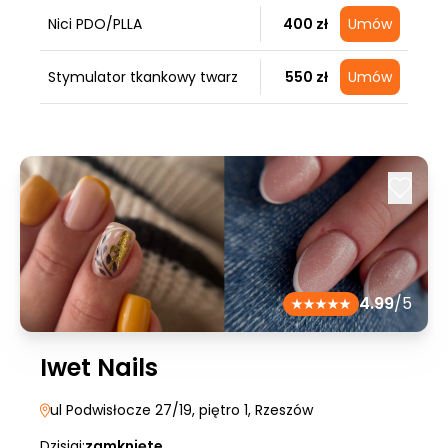
Nici PDO/PLLA
400 zł
Umów
Stymulator tkankowy twarz
550 zł
Umów
4.99
/5
Iwet Nails
ul Podwisłocze 27/19, piętro 1
, Rzeszów
Dzisiaj:
zamknięte