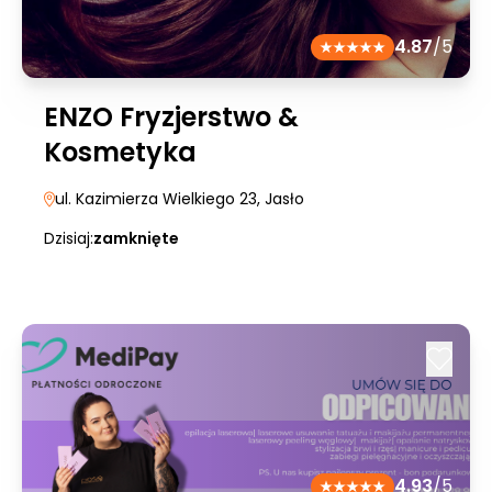
4.87
/5
ENZO Fryzjerstwo &
Kosmetyka
ul. Kazimierza Wielkiego 23
, Jasło
Dzisiaj:
zamknięte
4.93
/5