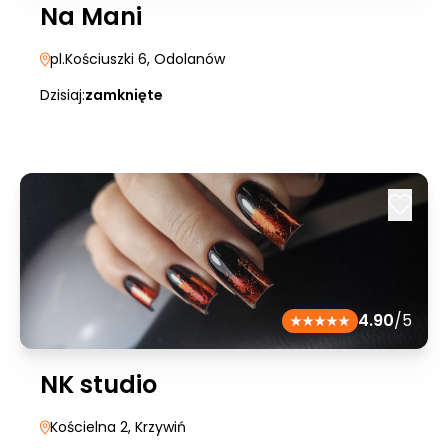
Na Mani
pl.Kościuszki 6
, Odolanów
Dzisiaj:
zamknięte
4.90
/5
NK studio
Kościelna 2
, Krzywiń