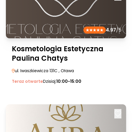
4.97
/5
Kosmetologia Estetyczna
Paulina Chatys
ul. Iwaszkiewicza 131C
, Oława
Teraz otwarte
Dzisiaj:
10:00-15:00