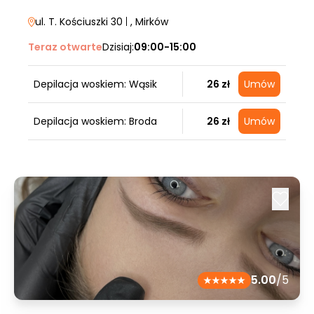
ul. T. Kościuszki 30
|
, Mirków
Teraz otwarte
Dzisiaj:
09:00-15:00
Depilacja woskiem: Wąsik
26 zł
Umów
Depilacja woskiem: Broda
26 zł
Umów
5.00
/5