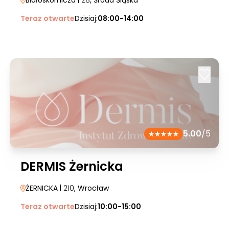
Białoskórnicza
| 28
, Środa Śląska
Teraz otwarte
Dzisiaj:
08:00-14:00
5.00
/5
DERMIS Żernicka
ŻERNICKA
| 210
, Wrocław
Teraz otwarte
Dzisiaj:
10:00-15:00