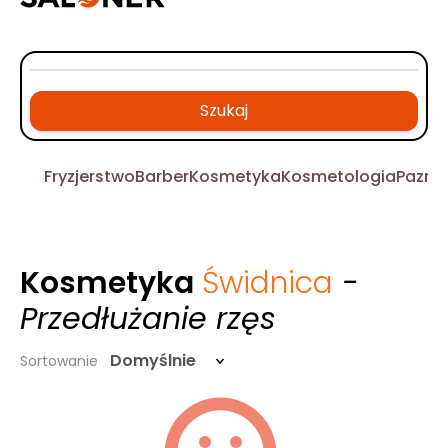
Szukaj
Fryzjerstwo
Barber
Kosmetyka
Kosmetologia
Pazno
Kosmetyka
Świdnica
-
Przedłużanie rzęs
Domyślnie
Sortowanie