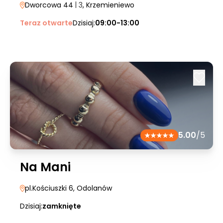
Dworcowa 44
| 3
, Krzemieniewo
Teraz otwarte
Dzisiaj:
09:00-13:00
5.00
/5
Na Mani
pl.Kościuszki 6
, Odolanów
Dzisiaj:
zamknięte