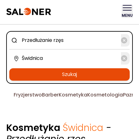
MENU
Szukaj
Fryzjerstwo
Barber
Kosmetyka
Kosmetologia
Pazno
Kosmetyka
Świdnica
-