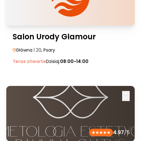
Salon Urody Glamour
Główna
| 20
, Psary
Teraz otwarte
Dzisiaj:
08:00-14:00
4.97
/5