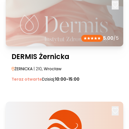
5.00
/5
DERMIS Żernicka
ŻERNICKA
| 210
, Wrocław
Teraz otwarte
Dzisiaj:
10:00-15:00