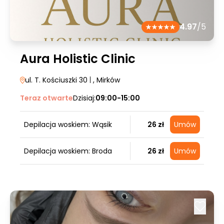
4.97
/5
Aura Holistic Clinic
ul. T. Kościuszki 30
|
, Mirków
Teraz otwarte
Dzisiaj:
09:00-15:00
Depilacja woskiem: Wąsik
26 zł
Umów
Depilacja woskiem: Broda
26 zł
Umów