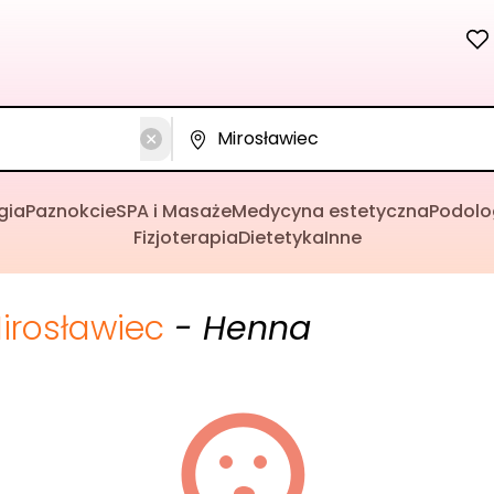
gia
Paznokcie
SPA i Masaże
Medycyna estetyczna
Podolo
Fizjoterapia
Dietetyka
Inne
irosławiec
- Henna