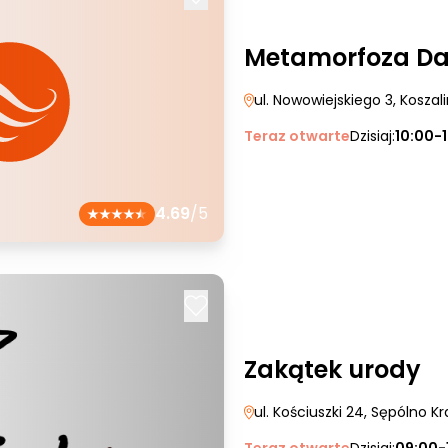
Metamorfoza Da
ul. Nowowiejskiego 3
, Koszal
Teraz otwarte
Dzisiaj:
10:00-
4.69
/5
Zakątek urody
ul. Kościuszki 24
, Sępólno Kr