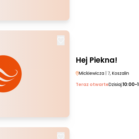
Hej Piekna!
Mickiewicza
| 7
, Koszalin
Teraz otwarte
Dzisiaj:
10:00-