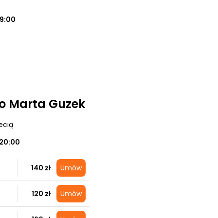
19:00
o Marta Guzek
ecią
20:00
140 zł
Umów
120 zł
Umów