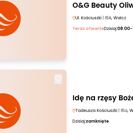
O&G Beauty Oli
Ul. Kościuszki
| 16A
, Wałcz
Teraz otwarte
Dzisiaj:
08:00-
Idę na rzęsy Bo
Tadeusza Kościuszki
| 16a
, 
Dzisiaj:
zamknięte