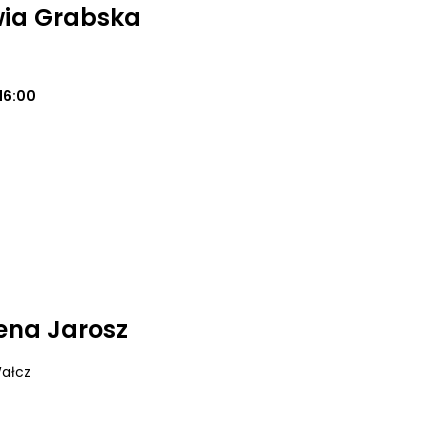
wia Grabska
16:00
żena Jarosz
Wałcz