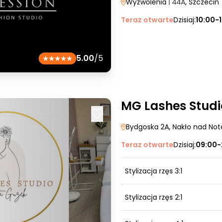
Wyzwolenia
| 44A
, Szczecin
Teraz otwarte
Dzisiaj:
10:00-
5.00
/5
MG Lashes Studi
Bydgoska 2A
, Nakło nad Not
Teraz otwarte
Dzisiaj:
09:00-
Stylizacja rzęs 3:1
Stylizacja rzęs 2:1