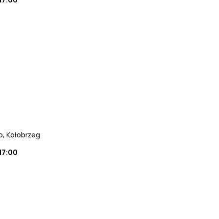
17:00
o
, Kołobrzeg
17:00