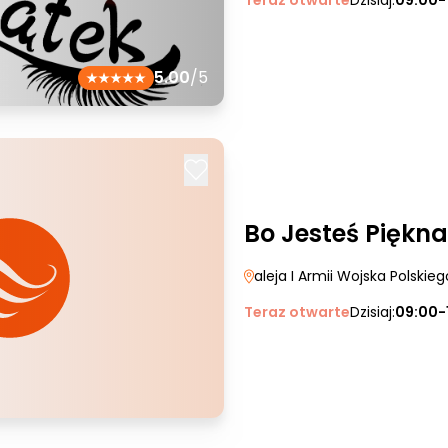
Teraz otwarte
Dzisiaj:
09:00-
5.00
/5
Bo Jesteś Piękna
aleja I Armii Wojska Polskieg
Teraz otwarte
Dzisiaj:
09:00-