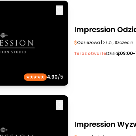
Impression Odzi
Odzieżowa
| 3/U2
, Szczecin
Teraz otwarte
Dzisiaj:
09:00-
4.90
/5
Impression Wyz