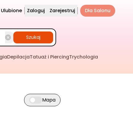
Ulubione
Zaloguj
Zarejestruj
Dla Salonu
Szukaj
gia
Depilacja
Tatuaż i Piercing
Trychologia
Mapa
Przełącz widok mapy