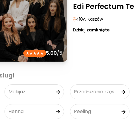
Edi Perfectum 
418A
, Kaszów
Dzisiaj:
zamknięte
5.00
/5
sługi
Makijaż
Przedłużanie rzęs
Henna
Peeling