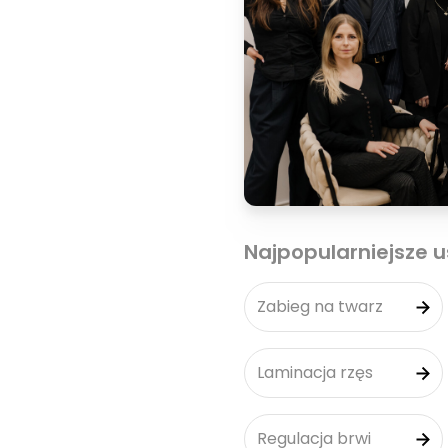
Najpopularniejsze u
Zabieg na twarz
Laminacja rzęs
Regulacja brwi