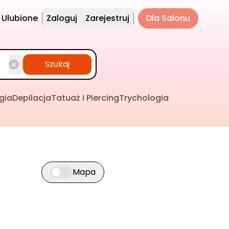
Ulubione
Zaloguj
Zarejestruj
Dla Salonu
Szukaj
gia
Depilacja
Tatuaż i Piercing
Trychologia
Mapa
Przełącz widok mapy