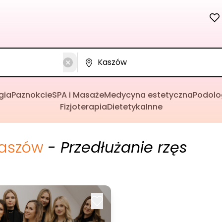
gia
Paznokcie
SPA i Masaże
Medycyna estetyczna
Podolo
Fizjoterapia
Dietetyka
Inne
aszów
- Przedłużanie rzęs