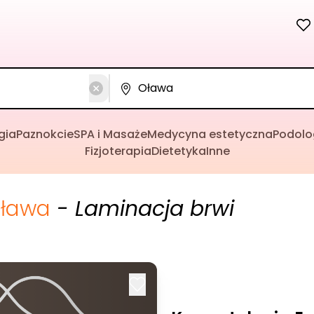
gia
Paznokcie
SPA i Masaże
Medycyna estetyczna
Podolo
Fizjoterapia
Dietetyka
Inne
ława
- Laminacja brwi