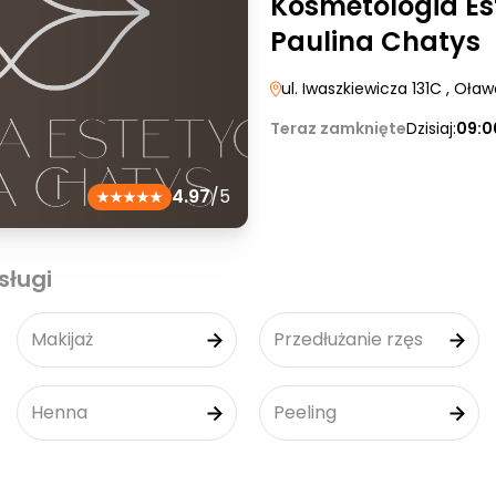
Kosmetologia Es
Paulina Chatys
ul. Iwaszkiewicza 131C
, Oław
Teraz zamknięte
Dzisiaj:
09:0
4.97
/5
sługi
Makijaż
Przedłużanie rzęs
Henna
Peeling