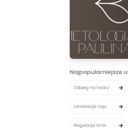
Najpopularniejsze u
Zabieg na twarz
Laminacja rzęs
Regulacja brwi