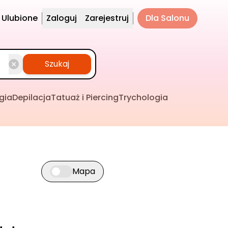
Ulubione
Zaloguj
Zarejestruj
Dla Salonu
Szukaj
gia
Depilacja
Tatuaż i Piercing
Trychologia
Mapa
Przełącz widok mapy