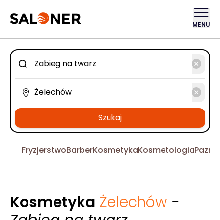
MENU
Szukaj
Fryzjerstwo
Barber
Kosmetyka
Kosmetologia
Pazno
Kosmetyka
Żelechów
-