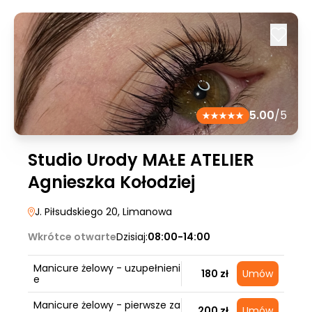
5.00
/5
Studio Urody MAŁE ATELIER
Agnieszka Kołodziej
J. Piłsudskiego 20
, Limanowa
Wkrótce otwarte
Dzisiaj:
08:00-14:00
Manicure żelowy - uzupełnieni
180 zł
Umów
e
Manicure żelowy - pierwsze za
200 zł
Umów