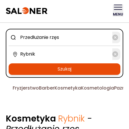
MENU
Szukaj
Fryzjerstwo
Barber
Kosmetyka
Kosmetologia
Pazno
Kosmetyka
Rybnik
-