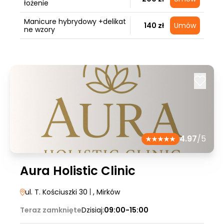
łożenie
Manicure hybrydowy +delikat
140 zł
Umów
ne wzory
4.97
/5
Aura Holistic Clinic
ul. T. Kościuszki 30
|
, Mirków
Teraz zamknięte
Dzisiaj:
09:00-15:00