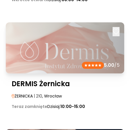
5.00
/5
DERMIS Żernicka
ŻERNICKA
| 210
, Wrocław
Teraz zamknięte
Dzisiaj:
10:00-15:00