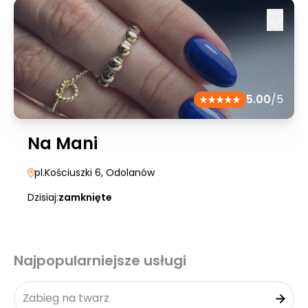
5.00
/5
Na Mani
pl.Kościuszki 6
, Odolanów
Dzisiaj:
zamknięte
Najpopularniejsze usługi
Zabieg na twarz