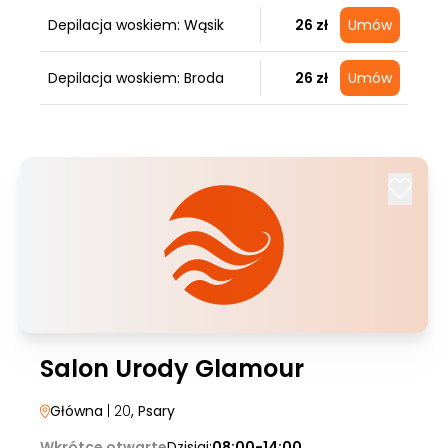
Depilacja woskiem: Wąsik
26 zł
Umów
Depilacja woskiem: Broda
26 zł
Umów
Salon Urody Glamour
Główna
| 20
, Psary
Wkrótce otwarte
Dzisiaj:
08:00-14:00