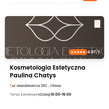
4.97
/5
Kosmetologia Estetyczna
Paulina Chatys
ul. Iwaszkiewicza 131C
, Oława
Teraz zamknięte
Dzisiaj:
10:00-15:00