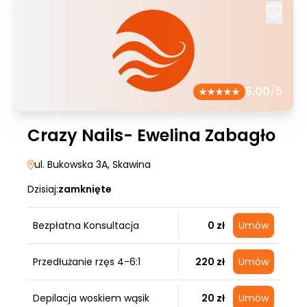
5.00
/5
Crazy Nails- Ewelina Zabagło
ul. Bukowska 3A
, Skawina
Dzisiaj:
zamknięte
Bezpłatna Konsultacja
0 zł
Umów
Przedłużanie rzęs 4-6:1
220 zł
Umów
Depilacja woskiem wąsik
20 zł
Umów